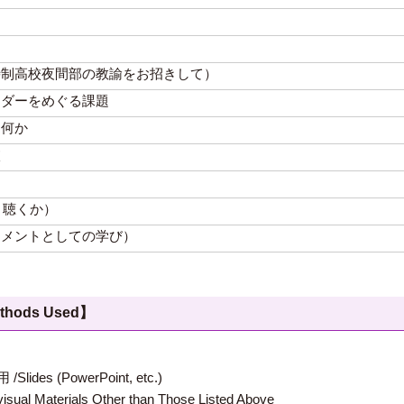
ち
時制高校夜間部の教諭をお招きして）
ンダーをめぐる課題
は何か
校
う聴くか）
ワメントとしての学び）
hods Used】
 (PowerPoint, etc.)
terials Other than Those Listed Above