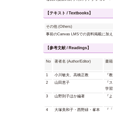
【テキスト / Textbooks】
その他 (Others)
事前のCanvas LMSでの資料掲載に
【参考文献 / Readings】
No
著者名 (Author/Editor)
書籍名 
1
小川敏夫、高橋正教
『教
2
山田恵子
『ス
学習
3
山野則子ほか編著
『よ
4
大塚美和子・西野緑・峯本
『「