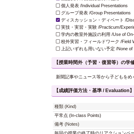
個人発表 /Individual Presentations
グループ発表 /Group Presentations
ディスカッション・ディベート /Discuss
実技・実習・実験 /Practicum/Experiment
学内の教室外施設の利用 /Use of On-Campus
校外実習・フィールドワーク /Field W
上記いずれも用いない予定 /None of th
【授業時間外（予習・復習等）の学修 / Study
新聞記事やニュース等から子どもをめ
【成績評価方法・基準 / Evaluation
種類 (Kind)
平常点 (In-class Points)
備考 (Notes)
毎回の授業の終了時のリアクションペ