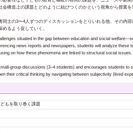
社会構造上の課題とどのように結びつくのかという視角から授業を
者同士の3〜4人ずつのディスカッションをとりいれる他、その内
深めるよう促していく。
lenges situated in the gap between education and social welfare—su
ferencing news reports and newspapers, students will analyze these is
using on how these phenomena are linked to structural social issues.
s small-group discussions (3–4 students) and encourages students to sha
their critical thinking by navigating between subjectivity (lived expe
子どもを取り巻く課題
の