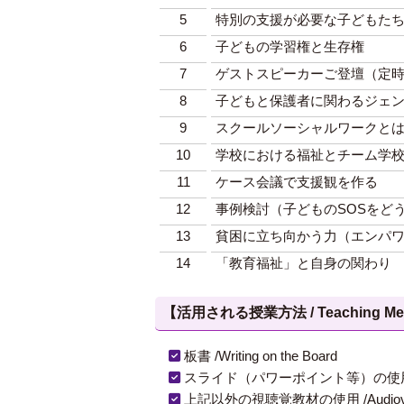
5
特別の支援が必要な子どもた
6
子どもの学習権と生存権
7
ゲストスピーカーご登壇（定
8
子どもと保護者に関わるジェ
9
スクールソーシャルワークと
10
学校における福祉とチーム学
11
ケース会議で支援観を作る
12
事例検討（子どものSOSをど
13
貧困に立ち向かう力（エンパ
14
「教育福祉」と自身の関わり
【活用される授業方法 / Teaching Met
板書 /Writing on the Board
スライド（パワーポイント等）の使用 /Slides
上記以外の視聴覚教材の使用 /Audiovisual Ma