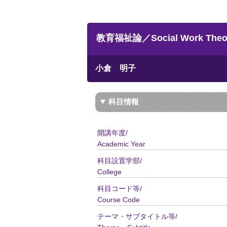
教育福祉論／Social Work Theory
小倉 明子
科目情報
開講年度/
Academic Year
科目設置学部/
College
科目コード等/
Course Code
テーマ・サブタイトル等/