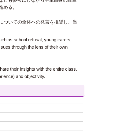
進める。
容についての全体への発言を推奨し、当
ch as school refusal, young carers,
sues through the lens of their own
re their insights with the entire class.
rience) and objectivity.