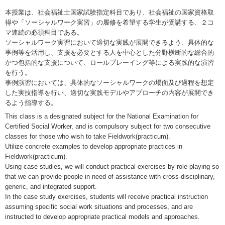
本授業は、社会福祉士国家試験指定科目であり、社会福祉の国家資格取
得や「ソーシャルワーク実習」の履修を希望する学生が受講する、２コ
マ連続の必須科目である。
ソーシャルワーク実習において適切な実践が展開できるよう、具体的な
事例等を活用し、支援を必要とする人を中心とした分野横断的な総合的
かつ包括的な支援について、ロールプレーイング等による実践的な演習
を行う。
事例演習においては、具体的なソーシャルワークの場面及び過程を想定
した実技指導を行い、適切な実践モデルやアプローチの内容が展開でき
るよう指導する。
This class is a designated subject for the National Examination for
Certified Social Worker, and is compulsory subject for two consecutive
classes for those who wish to take Fieldwork(practicum).
Utilize concrete examples to develop appropriate practices in
Fieldwork(practicum).
Using case studies, we will conduct practical exercises by role-playing so
that we can provide people in need of assistance with cross-disciplinary,
generic, and integrated support.
In the case study exercises, students will receive practical instruction
assuming specific social work situations and processes, and are
instructed to develop appropriate practical models and approaches.