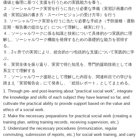
価値と倫理に基づく支援を行うための実践能力を養う。
２．ソーシャルワーク実習を行うに当たり必要な準備（実習計画書の作
成・実習記録の書き方・スーパービジョンの受け方等）を行う
３. ソーシャルワーク実習を行うに当たり必要な手続き（予防接種・通勤
定期・報告書の提出など）について理解し、確実に行う。
４．ソーシャルワークに係る知識と技術について具体的かつ実践的に理
解し、ソーシャルワーク機能を発揮するための基礎的な能力を習得す
る。
５．2ヶ所での実習により、総合的かつ包括的な支援について実践的に学
ぶ。
６．実習全体を振り返り、実習で得た知見を、専門的援助技術として体
系立てて理解する
７．ソーシャルワーク援助として理解した内容を、関連科目での学びを
踏まえ「実習報告会」にて発表し、「総括レポート」としてまとめる。
1. Through pre- and post-learning about "practical social work", integrate
the knowledge and skills of each subject they have learned so far, and
cultivate the practical ability to provide support based on the value and
ethics of a social work.
2. Make the necessary preparations for practical social work (creating a
training plan, writing training records, receiving supervision, etc.)
3. Understand the necessary procedures (immunization, regular
commuting, submission of reports, etc.) for social work training, and carry