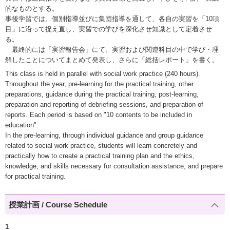
的なものとする。
事後学習では、個別指導並びに集団指導を通して、各自の実習を「10項
目」に沿って捉え直し、実習での学びを深化させ知識として定着させ
る。
最終的には「実習報告会」にて、実習および関連科目の中で学び・理
解したことについてまとめて発表し、さらに「総括レポート」を書く。
This class is held in parallel with social work practice (240 hours).
Throughout the year, pre-learning for the practical training, other
preparations, guidance during the practical training, post-learning,
preparation and reporting of debriefing sessions, and preparation of
reports. Each period is based on "10 contents to be included in
education".
In the pre-learning, through individual guidance and group guidance
related to social work practice, students will learn concretely and
practically how to create a practical training plan and the ethics,
knowledge, and skills necessary for consultation assistance, and prepare
for practical training.
授業計画 / Course Schedule
1