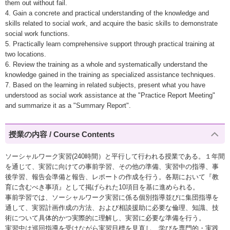
them out without fail.
4. Gain a concrete and practical understanding of the knowledge and
skills related to social work, and acquire the basic skills to demonstrate
social work functions.
5. Practically learn comprehensive support through practical training at
two locations.
6. Review the training as a whole and systematically understand the
knowledge gained in the training as specialized assistance techniques.
7. Based on the learning in related subjects, present what you have
understood as social work assistance at the "Practice Report Meeting"
and summarize it as a "Summary Report".
授業の内容 / Course Contents
ソーシャルワーク実習(240時間）と平行して行われる授業である。１年間
を通じて、実習に向けての事前学習、その他の準備、実習中の指導、事
後学習、報告会準備と報告、レポートの作成を行う。各期において『教
育に含むべき事項』として掲げられた10項目を基に進められる。
事前学習では、ソーシャルワーク実習に係る個別指導並びに集団指導を
通して、実習計画作成の方法、および相談援助に必要な倫理、知識、技
術について具体的かつ実際的に理解し、実習に必要な準備を行う。
実習中は巡回指導を受けながら実習目標を見直し、学びを専門的・実践