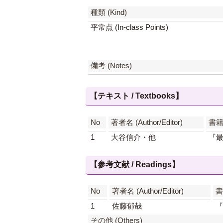
種類 (Kind)
平常点 (In-class Points)
備考 (Notes)
【テキスト / Textbooks】
No
著者名 (Author/Editor)
書籍名
1
大谷信介・他
『
【参考文献 / Readings】
No
著者名 (Author/Editor)
書
1
佐藤郁哉
『
その他 (Others)