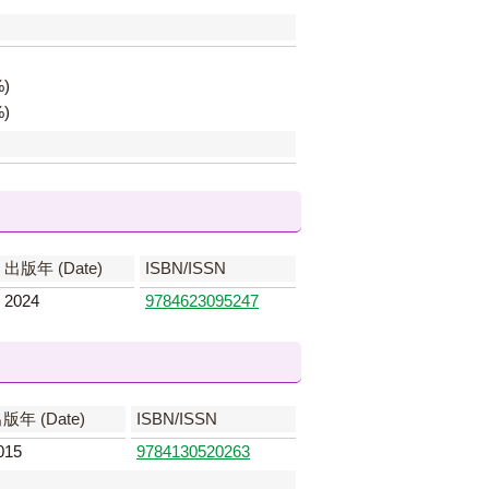
)
)
出版年 (Date)
ISBN/ISSN
2024
9784623095247
版年 (Date)
ISBN/ISSN
015
9784130520263