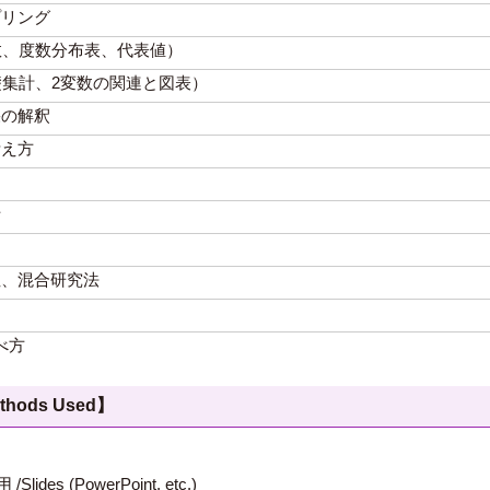
プリング
変数、度数分布表、代表値）
基礎集計、2変数の関連と図表）
果の解釈
考え方
析
性、混合研究法
べ方
hods Used】
 (PowerPoint, etc.)