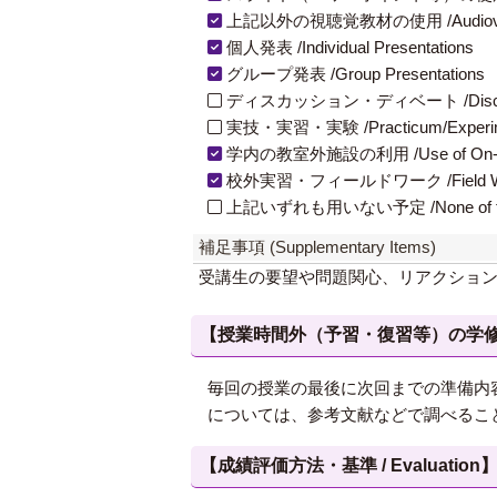
上記以外の視聴覚教材の使用 /Audiovisual Ma
個人発表 /Individual Presentations
グループ発表 /Group Presentations
ディスカッション・ディベート /Discuss
実技・実習・実験 /Practicum/Experiment
学内の教室外施設の利用 /Use of On-Campus
校外実習・フィールドワーク /Field W
上記いずれも用いない予定 /None of th
補足事項 (Supplementary Items)
受講生の要望や問題関心、リアクショ
【授業時間外（予習・復習等）の学修 / Study
毎回の授業の最後に次回までの準備内
については、参考文献などで調べるこ
【成績評価方法・基準 / Evaluation