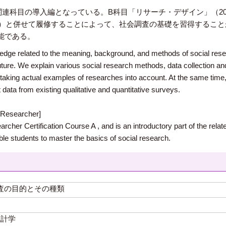
連科目の導入編となっている。B科目「リサーチ・デザイン」（20
対象）と併せて履修することによって、社会調査の基礎を習得するこ
能である。
wledge related to the meaning, background, and methods of social rese
future. We explain various social research methods, data collection an
taking actual examples of researches into account. At the same time, t
et data from existing qualitative and quantitative surveys.
l Researcher]
archer Certification Course A , and is an introductory part of the relat
e students to master the basics of social research.
査の目的とその種類
統計学