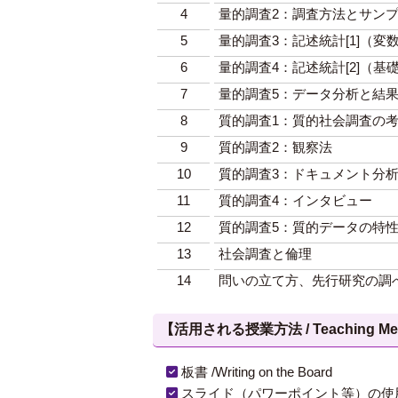
4
量的調査2：調査方法とサン
5
量的調査3：記述統計[1]（
6
量的調査4：記述統計[2]（
7
量的調査5：データ分析と結
8
質的調査1：質的社会調査の
9
質的調査2：観察法
10
質的調査3：ドキュメント分
11
質的調査4：インタビュー
12
質的調査5：質的データの特
13
社会調査と倫理
14
問いの立て方、先行研究の調
【活用される授業方法 / Teaching Met
板書 /Writing on the Board
スライド（パワーポイント等）の使用 /Slides