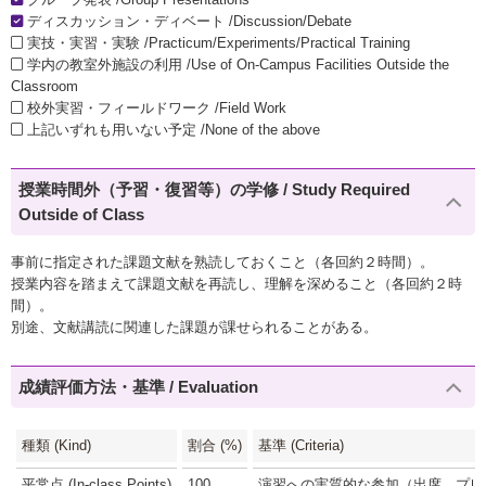
ディスカッション・ディベート /Discussion/Debate
実技・実習・実験 /Practicum/Experiments/Practical Training
学内の教室外施設の利用 /Use of On-Campus Facilities Outside the
Classroom
校外実習・フィールドワーク /Field Work
上記いずれも用いない予定 /None of the above
授業時間外（予習・復習等）の学修 / Study Required
Outside of Class
事前に指定された課題文献を熟読しておくこと（各回約２時間）。
授業内容を踏まえて課題文献を再読し、理解を深めること（各回約２時
間）。
別途、文献講読に関連した課題が課せられることがある。
成績評価方法・基準 / Evaluation
種類 (Kind)
割合 (%)
基準 (Criteria)
平常点 (In-class Points)
100
演習への実質的な参加（出席、プレゼ