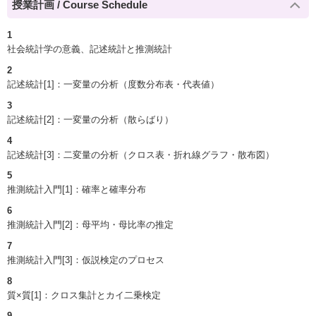
授業計画 / Course Schedule
1
社会統計学の意義、記述統計と推測統計
2
記述統計[1]：一変量の分析（度数分布表・代表値）
3
記述統計[2]：一変量の分析（散らばり）
4
記述統計[3]：二変量の分析（クロス表・折れ線グラフ・散布図）
5
推測統計入門[1]：確率と確率分布
6
推測統計入門[2]：母平均・母比率の推定
7
推測統計入門[3]：仮説検定のプロセス
8
質×質[1]：クロス集計とカイ二乗検定
9