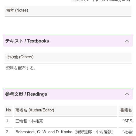
備考 (Notes)
テキスト / Textbooks
その他 (Others)
資料を配布する。
参考文献 / Readings
No
著者名 (Author/Editor)
書籍名 (Ti
1
三輪哲・林雄亮
『SPS
2
Bohrnstedt, G. W. and D. Knoke（海野道郎・中村隆訳）
『社会統