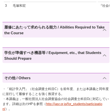
3
毛塚和宏
『社会科
履修にあたって求められる能力 / Abilities Required to Take
the Course
学生が準備すべき機器等 / Equipment, etc., that Students
Should Prepare
その他 / Others
・「統計学入門」（社会調査士科目C）を前年度、または本講義と同年度
に並行して履修することを強く推奨する。
・本講義は，一般社団法人社会調査協会の社会調査士科目Dに対応してい
ます。詳細は次のHPを参照（
http://jasr.or.jp/for_students/participatio
n/
）。