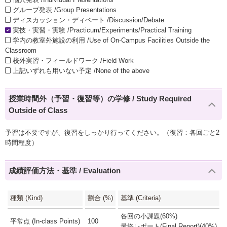
グループ発表 /Group Presentations
ディスカッション・ディベート /Discussion/Debate
実技・実習・実験 /Practicum/Experiments/Practical Training
学内の教室外施設の利用 /Use of On-Campus Facilities Outside the
Classroom
校外実習・フィールドワーク /Field Work
上記いずれも用いない予定 /None of the above
授業時間外（予習・復習等）の学修 / Study Required
Outside of Class
予習は不要ですが、復習をしっかり行ってください。（復習：各回ごと2
時間程度）
成績評価方法・基準 / Evaluation
種類 (Kind)
割合 (%)
基準 (Criteria)
各回の小課題(60%)
平常点 (In-class Points)
100
最終レポート(Final Report)(40%)