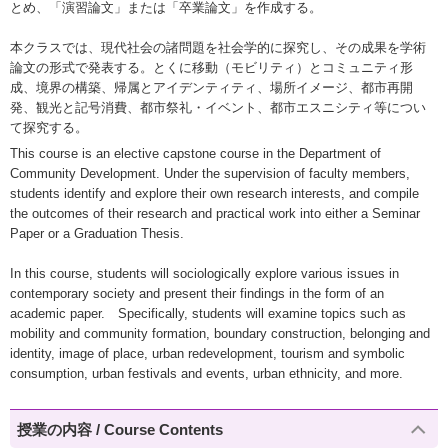
とめ、「演習論文」または「卒業論文」を作成する。
本クラスでは、現代社会の諸問題を社会学的に探究し、その成果を学術
論文の形式で発表する。とくに移動（モビリティ）とコミュニティ形
成、境界の構築、帰属とアイデンティティ、場所イメージ、都市再開
発、観光と記号消費、都市祭礼・イベント、都市エスニシティ等につい
て探究する。
This course is an elective capstone course in the Department of
Community Development. Under the supervision of faculty members,
students identify and explore their own research interests, and compile
the outcomes of their research and practical work into either a Seminar
Paper or a Graduation Thesis.
In this course, students will sociologically explore various issues in
contemporary society and present their findings in the form of an
academic paper. Specifically, students will examine topics such as
mobility and community formation, boundary construction, belonging and
identity, image of place, urban redevelopment, tourism and symbolic
consumption, urban festivals and events, urban ethnicity, and more.
授業の内容 / Course Contents