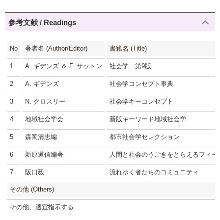
参考文献 / Readings
No
著者名 (Author/Editor)
書籍名 (Title)
1
A. ギデンズ ＆ F. サットン
社会学 第9版
2
A. ギデンズ
社会学コンセプト事典
3
N. クロスリー
社会学キーコンセプト
4
地域社会学会
新版キーワード地域社会学
5
森岡清志編
都市社会学セレクション
6
新原道信編著
人間と社会のうごきをとらえるフィー
7
阪口毅
流れゆく者たちのコミュニティ
その他 (Others)
その他、適宜指示する