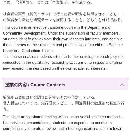
とめ、「演習論文」または「卒業論文」を作成する。
社会調査実習（質的クラス）で行った調査研究を発展させることも、こ
の演習から新たな研究テーマを展開することも、どちらも可能である。
This course is an elective capstone course in the Department of
Community Development. Under the supervision of faculty members,
students identify and explore their own research interests, and compile
the outcomes of their research and practical work into either a Seminar
Paper or a Graduation Thesis.
The course enables students either to further develop research projects
conducted in the qualitative research practicum or to initiate and refine
new research themes based on their own academic interests.
授業の内容 / Course Contents
輪読する文献は社会調査に関するものを予定している。
個人報告については、先行研究レビュー、関連資料の徹底的な精査を行
う。
The literature for shared reading will focus on social research methods.
For individual presentations, students are expected to conduct a
comprehensive literature review and a thorough examination of relevant