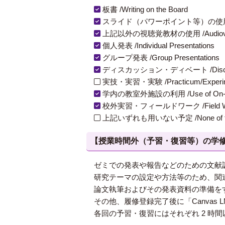
板書 /Writing on the Board
スライド（パワーポイント等）の使用 /Slides
上記以外の視聴覚教材の使用 /Audiovisual Ma
個人発表 /Individual Presentations
グループ発表 /Group Presentations
ディスカッション・ディベート /Discuss
実技・実習・実験 /Practicum/Experiment
学内の教室外施設の利用 /Use of On-Campus
校外実習・フィールドワーク /Field W
上記いずれも用いない予定 /None of th
【授業時間外（予習・復習等）の学修 / Study
ゼミでの発表や報告などのための文献
研究テーマの設定や方法等のため、関
論文執筆およびその発表資料の準備を
その他、履修登録完了後に「Canvas
各回の予習・復習にはそれぞれ 2 時