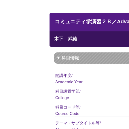
コミュニティ学演習２Ｂ／Advanced S
木下 武徳
科目情報
開講年度/
Academic Year
科目設置学部/
College
科目コード等/
Course Code
テーマ・サブタイトル等/