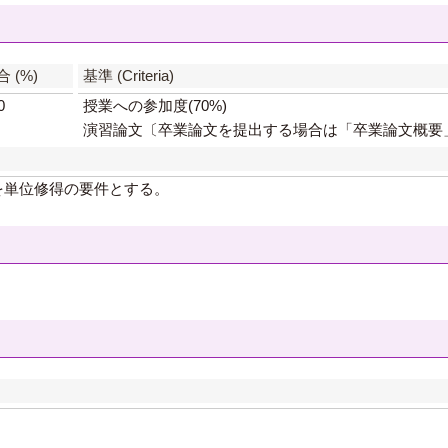
】
 (%)
基準 (Criteria)
0
授業への参加度(70%)
演習論文〔卒業論文を提出する場合は「卒業論文概要」〕
を単位修得の要件とする。