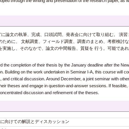
loped through the writing and presentation of the research paper, as 
どに論文の執筆、完成、口頭試問、発表会に向けて取り組む。 演習
のために、 文献調査、フィールド調査、調査のまとめ、考察検討な
を実施し、そのなかで、論文の中間報告、質疑を 行う。可能であ
d the completion of their thesis by the January deadline after the New 
. Building on the work undertaken in Seminar I-A, this course will con
is, and critical discussion. Around December, a joint seminar with other
their theses and engage in question-and-answer sessions. If feasible, 
concentrated discussion and refinement of the theses.
成に向けての解説とディスカッション