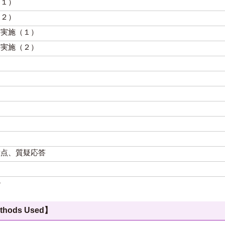
（１）
（２）
の実施（１）
の実施（２）
意点、質疑応答
ル
hods Used】