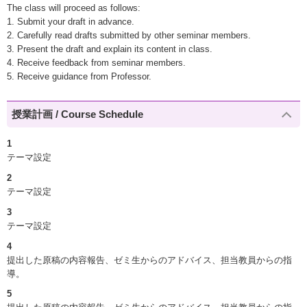
The class will proceed as follows:
1. Submit your draft in advance.
2. Carefully read drafts submitted by other seminar members.
3. Present the draft and explain its content in class.
4. Receive feedback from seminar members.
5. Receive guidance from Professor.
授業計画 / Course Schedule
1
テーマ設定
2
テーマ設定
3
テーマ設定
4
提出した原稿の内容報告、ゼミ生からのアドバイス、担当教員からの指
導。
5