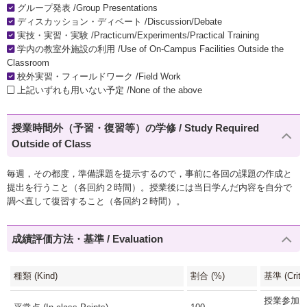
グループ発表 /Group Presentations
ディスカッション・ディベート /Discussion/Debate
実技・実習・実験 /Practicum/Experiments/Practical Training
学内の教室外施設の利用 /Use of On-Campus Facilities Outside the
Classroom
校外実習・フィールドワーク /Field Work
上記いずれも用いない予定 /None of the above
授業時間外（予習・復習等）の学修 / Study Required
Outside of Class
毎週，その都度，準備課題を提示するので，事前に各回の課題の作成と
提出を行うこと（各回約２時間）。授業後には当日学んだ内容を自分で
調べ直して復習すること（各回約２時間）。
成績評価方法・基準 / Evaluation
種類 (Kind)
割合 (%)
基準 (Criter
授業参加度