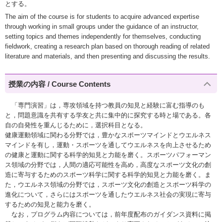
とする。
The aim of the course is for students to acquire advanced expertise
through working in small groups under the guidance of an instructor,
setting topics and themes independently for themselves, conducting
fieldwork, creating a research plan based on thorough reading of related
literature and materials, and then presenting and discussing the results.
授業の内容 / Course Contents
「専門演習」は，専攻領域を持つ教員の知見と経験に富む指導のも
と，問題意識を共有する学友と共に集中的に探究する時と場である。各
自の自発性を重んじるために，選択科目となる。
健康運動領域に関わる分野では，豊かなスポーツマインドとウエルネス
マインドを有し，運動・スポーツを通してウエルネスを向上させるため
の健康と運動に関する科学的知見と力能を磨く。スポーツパフォーマン
ス領域の分野では，人間の適応可能性を高め，高度なスポーツ文化の創
造に寄与するためのスポーツ科学に関する科学的知見と力能を磨く。ま
た，ウエルネス領域の分野では，スポーツ文化の創造とスポーツ科学の
進化について，さらにはスポーツを通したウエルネス社会の実現に寄与
するための知見と能力を磨く。
なお，プログラム内容については，前年度配布のガイダンス資料に掲