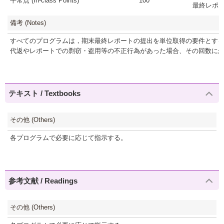
平常点 (In-class Points)
100
最終レポート(F
備考 (Notes)
すべてのプログラムは，期末最終レポートの提出を単位取得の要件とす
代返やレポートでの剽窃・盗用等の不正行為があった場合、その回数に
テキスト / Textbooks
その他 (Others)
各プログラムで必要に応じて指示する。
参考文献 / Readings
その他 (Others)