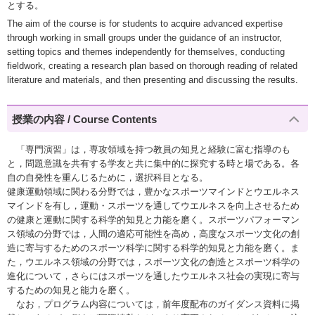
とする。
The aim of the course is for students to acquire advanced expertise
through working in small groups under the guidance of an instructor,
setting topics and themes independently for themselves, conducting
fieldwork, creating a research plan based on thorough reading of related
literature and materials, and then presenting and discussing the results.
授業の内容 / Course Contents
「専門演習」は，専攻領域を持つ教員の知見と経験に富む指導のも
と，問題意識を共有する学友と共に集中的に探究する時と場である。各
自の自発性を重んじるために，選択科目となる。
健康運動領域に関わる分野では，豊かなスポーツマインドとウエルネス
マインドを有し，運動・スポーツを通してウエルネスを向上させるため
の健康と運動に関する科学的知見と力能を磨く。スポーツパフォーマン
ス領域の分野では，人間の適応可能性を高め，高度なスポーツ文化の創
造に寄与するためのスポーツ科学に関する科学的知見と力能を磨く。ま
た，ウエルネス領域の分野では，スポーツ文化の創造とスポーツ科学の
進化について，さらにはスポーツを通したウエルネス社会の実現に寄与
するための知見と能力を磨く。
なお，プログラム内容については，前年度配布のガイダンス資料に掲