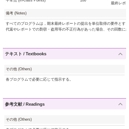
平常点 (In-class Points)
100
最終レポート(F
備考 (Notes)
すべてのプログラムは，期末最終レポートの提出を単位取得の要件とす
代返やレポートでの剽窃・盗用等の不正行為があった場合、その回数に
テキスト / Textbooks
その他 (Others)
各プログラムで必要に応じて指示する。
参考文献 / Readings
その他 (Others)