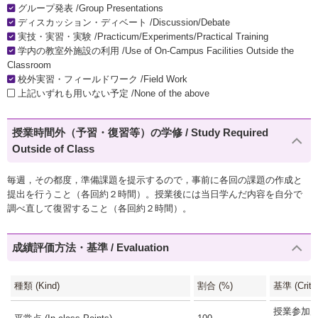
グループ発表 /Group Presentations
ディスカッション・ディベート /Discussion/Debate
実技・実習・実験 /Practicum/Experiments/Practical Training
学内の教室外施設の利用 /Use of On-Campus Facilities Outside the
Classroom
校外実習・フィールドワーク /Field Work
上記いずれも用いない予定 /None of the above
授業時間外（予習・復習等）の学修 / Study Required
Outside of Class
毎週，その都度，準備課題を提示するので，事前に各回の課題の作成と
提出を行うこと（各回約２時間）。授業後には当日学んだ内容を自分で
調べ直して復習すること（各回約２時間）。
成績評価方法・基準 / Evaluation
種類 (Kind)
割合 (%)
基準 (Criter
授業参加度