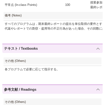
授業参加度
平常点 (In-class Points)
100
最終レポート(F
備考 (Notes)
すべてのプログラムは，期末最終レポートの提出を単位取得の要件とす
代返やレポートでの剽窃・盗用等の不正行為があった場合、その回数に
テキスト / Textbooks
その他 (Others)
各プログラムで必要に応じて指示する。
参考文献 / Readings
その他 (Others)