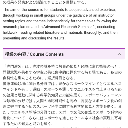
の成果を発表および議論できることを目標とする。
The aim of the course is for students to acquire advanced expertise,
through working in small groups under the guidance of an instructor,
setting topics and themes independently for themselves following the
research plan created in Advanced Research Seminar 1, conducting
fieldwork, reading related literature and materials thoroughly, and then
presenting and discussing the results.
授業の内容 / Course Contents
「専門演習」は，専攻領域を持つ教員の知見と経験に富む指導のもと，
問題意識を共有する学友と共に集中的に探究する時と場である。各自の
自発性を重んじるために，選択科目となる。
健康運動領域に関わる分野では，豊かなスポーツマインドとウエルネス
マインドを有し，運動・スポーツを通してウエルネスを向上させるため
の健康と運動に関する科学的知見と力能を磨く。スポーツパフォーマン
ス領域の分野では，人間の適応可能性を高め，高度なスポーツ文化の創
造に寄与するためのスポーツ科学に関する科学的知見と力能を磨く。ま
た，ウエルネス領域の分野では，スポーツ文化の創造とスポーツ科学の
進化について，さらにはスポーツを通したウエルネス社会の実現に寄与
するための知見と能力を磨く。