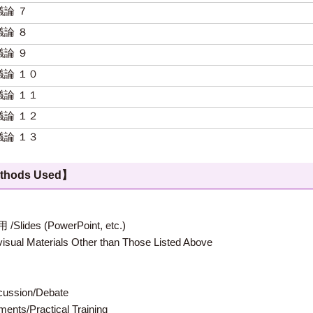
論 ７
論 ８
論 ９
論 １０
論 １１
論 １２
論 １３
hods Used】
 (PowerPoint, etc.)
terials Other than Those Listed Above
ion/Debate
s/Practical Training