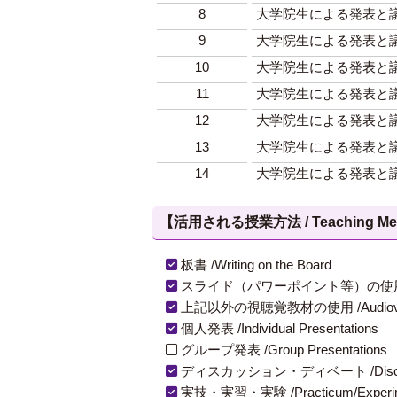
8
大学院生による発表と議
9
大学院生による発表と議
10
大学院生による発表と議
11
大学院生による発表と議
12
大学院生による発表と議
13
大学院生による発表と議
14
大学院生による発表と議
【活用される授業方法 / Teaching Met
板書 /Writing on the Board
スライド（パワーポイント等）の使用 /Slides
上記以外の視聴覚教材の使用 /Audiovisual Ma
個人発表 /Individual Presentations
グループ発表 /Group Presentations
ディスカッション・ディベート /Discuss
実技・実習・実験 /Practicum/Experiment