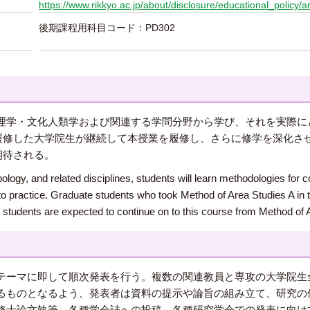
https://www.rikkyo.ac.jp/about/disclosure/educational_policy/ar
後期課程用科目コード：PD302
理学・文化人類学および関連する学問分野から学び、それを実際に
履修した大学院生が継続して本授業を履修し、さらに修学を深化さ
期待される。
ogy, and related disciplines, students will learn methodologies for c
to practice. Graduate students who took Method of Area Studies A in 
, students are expected to continue on to this course from Method of 
テーマに即して順次発表を行う。複数の関連教員と専攻の大学院生
るものとなるよう、発表者は資料の提示や論旨の組み立て、研究の
修士論文執筆、各種学会誌への投稿、各種研究学会での発表に向け