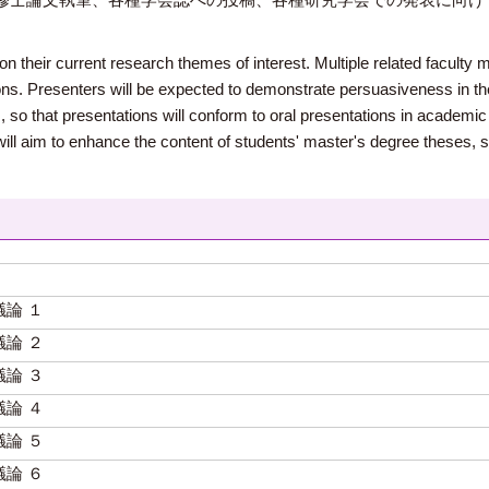
on their current research themes of interest. Multiple related faculty
ions. Presenters will be expected to demonstrate persuasiveness in th
c., so that presentations will conform to oral presentations in academi
will aim to enhance the content of students' master's degree theses,
論 １
論 ２
論 ３
論 ４
論 ５
論 ６