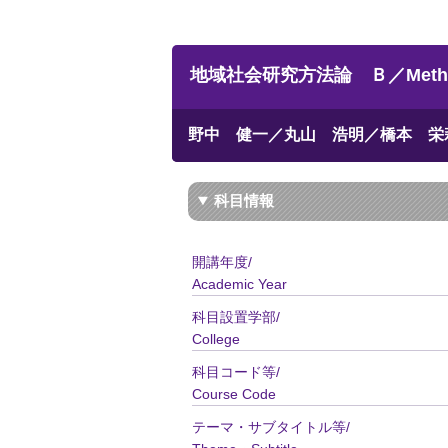
地域社会研究方法論 Ｂ／Method of
野中 健一／丸山 浩明／橋本 栄
科目情報
開講年度/
Academic Year
科目設置学部/
College
科目コード等/
Course Code
テーマ・サブタイトル等/