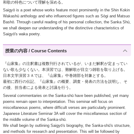
和歌の特色について理解を深める。
Saigyō is a poet whose works feature most prominently in the Shin Kokin
Wakashū anthology and who influenced figures such as Sōgi and Matsuo
Bashō. Through careful reading of his personal collection, the Sanka Shū,
we shall deepen our understanding of the distinctive characteristics of
Saigyō's waka poetry.
授業の内容 / Course Contents
『山家集』の注釈書は複数刊行されているが、いまだ解釈が定まってい
ない歌も少なくない。本演習では、難解歌が目立つ雑歌を取り上げる。
日本文学演習３Ａでは、『山家集』中巻雑部を対象とする。
最初に西行の伝記、『山家集』の概要、調査・発表の方法を説明し、そ
の後、担当者による発表と討議を行う。
Several commentaries on the Sanka-shū have been published, yet many
poems remain open to interpretation. This seminar will focus on
miscellaneous poems, where difficult verses are particularly prominent.
Japanese Literature Seminar 3A will cover the miscellaneous section of
the middle volume of the Sanka-shū.
We shall begin by outlining Saigyō's biography, the Sanka-shū's structure,
and methods for research and presentation. This will be followed by