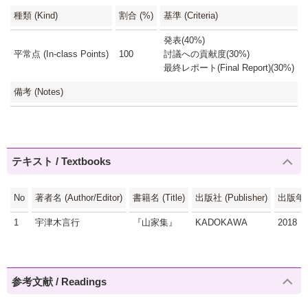
種類 (Kind)
割合 (%)
基準 (Criteria)
発表(40%)
平常点 (In-class Points)
100
討議への貢献度(30%)
最終レポート(Final Report)(30%)
備考 (Notes)
テキスト / Textbooks
No
著者名 (Author/Editor)
書籍名 (Title)
出版社 (Publisher)
出版年 (
1
宇津木言行
『山家集』
KADOKAWA
2018
参考文献 / Readings