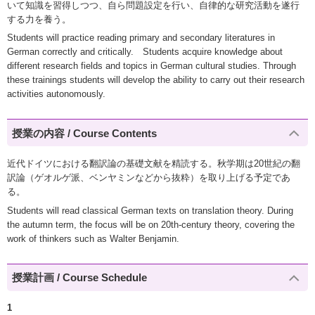
いて知識を習得しつつ、自ら問題設定を行い、自律的な研究活動を遂行
する力を養う。
Students will practice reading primary and secondary literatures in
German correctly and critically. Students acquire knowledge about
different research fields and topics in German cultural studies. Through
these trainings students will develop the ability to carry out their research
activities autonomously.
授業の内容 / Course Contents
近代ドイツにおける翻訳論の基礎文献を精読する。秋学期は20世紀の翻
訳論（ゲオルゲ派、ベンヤミンなどから抜粋）を取り上げる予定であ
る。
Students will read classical German texts on translation theory. During
the autumn term, the focus will be on 20th-century theory, covering the
work of thinkers such as Walter Benjamin.
授業計画 / Course Schedule
1