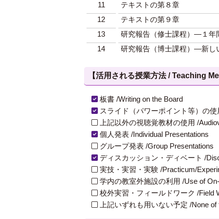
11
テキストの第８章
12
テキストの第９章
13
研究報告（修士課程）―１年
14
研究報告（博士課程）―新し
【活用される授業方法 / Teaching Met
板書 /Writing on the Board
スライド（パワーポイント等）の使用 /Slides
上記以外の視聴覚教材の使用 /Audiovisual Ma
個人発表 /Individual Presentations
グループ発表 /Group Presentations
ディスカッション・ディベート /Discuss
実技・実習・実験 /Practicum/Experiment
学内の教室外施設の利用 /Use of On-Campus
校外実習・フィールドワーク /Field W
上記いずれも用いない予定 /None of th