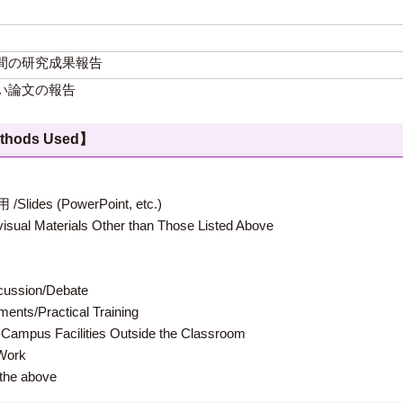
間の研究成果報告
い論文の報告
hods Used】
 (PowerPoint, etc.)
terials Other than Those Listed Above
ion/Debate
s/Practical Training
 Facilities Outside the Classroom
ork
e above