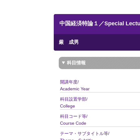
中国経済特論１／Special Lecture
厳 成男
科目情報
開講年度/
Academic Year
科目設置学部/
College
科目コード等/
Course Code
テーマ・サブタイトル等/