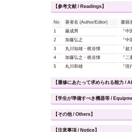
【参考文献 / Readings】
No
著者名 (Author/Editor)
書籍名 
1
厳成男
『中
2
加藤弘之
『中
3
丸川知雄・梶谷懐
『超
4
加藤弘之・梶谷懐
『二
5
丸川和雄
『現
【履修にあたって求められる能力 / Abilities
【学生が準備すべき機器等 / Equipment, et
【その他 / Others】
【注意事項 / Notice】