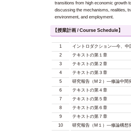
transitions from high economic growth t
discussing the mechanisms, realities, tra
environment, and employment.
【授業計画 / Course Schedule】
1
イントロダクション―今、中
2
テキストの第１章
3
テキストの第２章
4
テキストの第３章
5
研究報告（M２）―修論中間
6
テキストの第４章
7
テキストの第５章
8
テキストの第６章
9
テキストの第７章
10
研究報告（M１）―修論構想