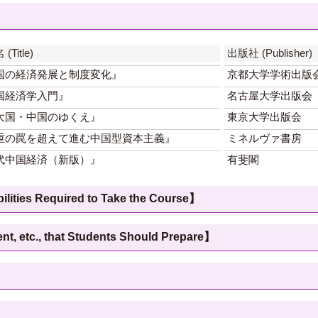
(Title)
出版社 (Publisher)
国の経済発展と制度変化』
京都大学学術出版
国経済学入門』
名古屋大学出版会
大国・中国のゆくえ』
東京大学出版会
重の罠を超えて進む中国型資本主義』
ミネルヴァ書房
代中国経済（新版）』
有斐閣
 Required to Take the Course】
c., that Students Should Prepare】