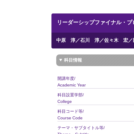
リーダーシップファイナル・プロジェクト研
中原 淳／石川 淳／佐々木 宏／
科目情報
開講年度/
Academic Year
科目設置学部/
College
科目コード等/
Course Code
テーマ・サブタイトル等/