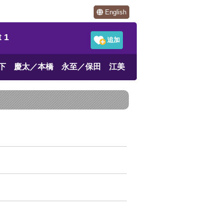
English
 1
下 慶太／本橋 永至／保田 江美