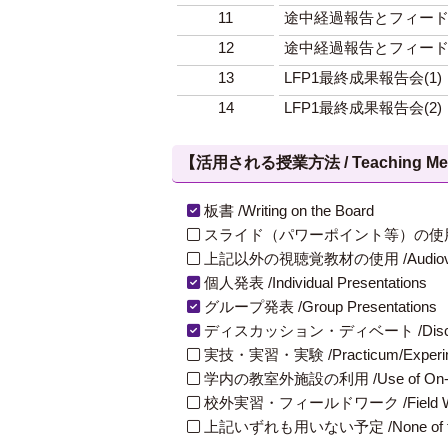
11
途中経過報告とフィードバ
12
途中経過報告とフィードバ
13
LFP1最終成果報告会(1)
14
LFP1最終成果報告会(2)
【活用される授業方法 / Teaching Met
板書 /Writing on the Board
スライド（パワーポイント等）の使用 /Slides
上記以外の視聴覚教材の使用 /Audiovisual Ma
個人発表 /Individual Presentations
グループ発表 /Group Presentations
ディスカッション・ディベート /Discuss
実技・実習・実験 /Practicum/Experiment
学内の教室外施設の利用 /Use of On-Campus
校外実習・フィールドワーク /Field W
上記いずれも用いない予定 /None of th