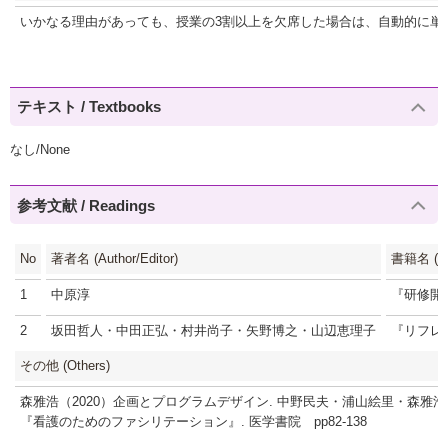
いかなる理由があっても、授業の3割以上を欠席した場合は、自動的に単
テキスト / Textbooks
なし/None
参考文献 / Readings
No
著者名 (Author/Editor)
書籍名 (Tit
1
中原淳
『研修開
2
坂田哲人・中田正弘・村井尚子・矢野博之・山辺恵理子
『リフレ
その他 (Others)
森雅浩（2020）企画とプログラムデザイン. 中野民夫・浦山絵里・森雅浩（
『看護のためのファシリテーション』. 医学書院 pp82-138