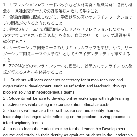
1．リフレクションやフィードバックなど人材開発・組織開発に必要な概
念を、異種混交チームでの課題解決を通して学ぶこと
2．倫理的側面に配慮しながら、学習効果の高いオンラインワークショッ
プの開発ができるようになること
3．異種混交チームでの課題解決プロセスをリフレクションしながら、セ
ルフアウェアネス（自己認識）を高め、自己のリーダーシップ課題を明
確化すること
4．リーダーシップ開発コースのカリキュラムマップを学び、かつ、リー
ダーシップ開発コースの大学院生としてのアイデンティティを確立する
こと
5．ZOOMなどのオンラインツールに習熟し、効果的なオンラインでの教
授が行えるスキルを体得すること
1． Students will learn concepts necessary for human resource and
organizational development, such as reflection and feedback, through
problem solving in heterogeneous teams
2．Students will be able to develop online workshops with high learning
effectiveness while taking into consideration ethical aspects.
3. students will increase their self-awareness and identify their own
leadership challenges while reflecting on the problem-solving process in
interdisciplinary teams
4. students learn the curriculum map for the Leadership Development
course and establish their identity as graduate students in the Leadership