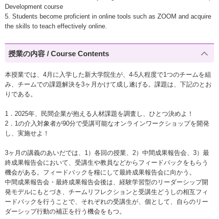
Development course
5. Students become proficient in online tools such as ZOOM and acquire
the skills to teach effectively online.
授業の内容 / Course Contents
本授業では、4月に入学した新大学院生が、4-5人程度で1つのチームを組
み、チームでの課題解決を3ヶ月かけて成し遂げる。課題は、下記のとお
りである。
1．2025年、民間企業が抱える人材課題を調査し、ひとつ決めよ！
2．1の介入対象者が90分で受講可能なオンラインワークショップを開発
し、実施せよ！
3ヶ月の講義のあいだでは、1）各回の授業、2）中間成果報告会、3）最
終成果報告会において、受講生や教員などからフィードバックをもらう
機会がある。フィードバックを糧にして最終成果報告会に向かう。
中間成果報告会・最終成果報告会後は、経験学習型のリーダーシップ開
発モデルにもとづき、チームリフレクションと受講生どうしの相互フィ
ードバックを行うことで、それぞれの受講生が、個として、自らのリー
ダーシップ行動の補正を行う機会をもつ。