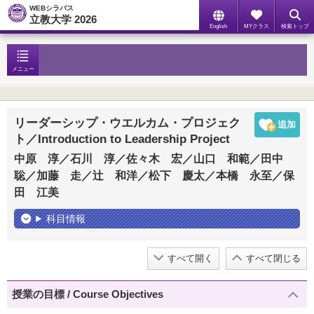
WEBシラバス
立教大学 2026
English
MYクラス
検索トップ
メニュー
リーダーシップ・ウエルカム・プロジェク
ト／Introduction to Leadership Project
中原 淳／石川 淳／佐々木 宏／山口 和範／田中
聡／加藤 走／辻 和洋／松下 慶太／本橋 永至／保
田 江美
科目情報
すべて開く
すべて閉じる
授業の目標 / Course Objectives