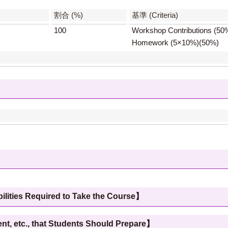
割合 (%)
基準 (Criteria)
100
Workshop Contributions (50
Homework (5×10%)(50%)
 Required to Take the Course】
c., that Students Should Prepare】