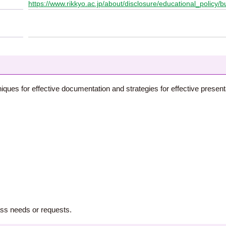
https://www.rikkyo.ac.jp/about/disclosure/educational_policy/b
ques for effective documentation and strategies for effective presenta
ss needs or requests.