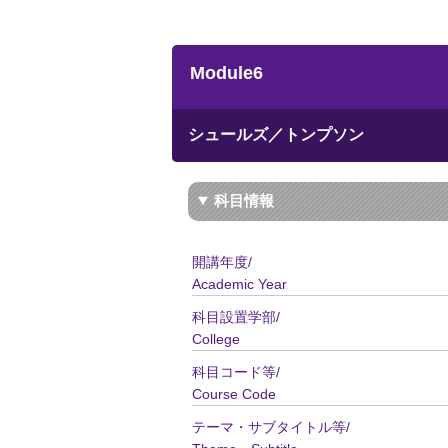
Module6
シュールズ／トンプソン
科目情報
開講年度/
Academic Year
科目設置学部/
College
科目コード等/
Course Code
テーマ・サブタイトル等/