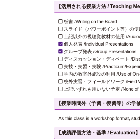
【活用される授業方法 / Teaching Met
板書 /Writing on the Board
スライド（パワーポイント等）の使用 /Slides
上記以外の視聴覚教材の使用 /Audiovisual Ma
個人発表 /Individual Presentations
グループ発表 /Group Presentations
ディスカッション・ディベート /Discuss
実技・実習・実験 /Practicum/Experiment
学内の教室外施設の利用 /Use of On-Campus
校外実習・フィールドワーク /Field W
上記いずれも用いない予定 /None of th
【授業時間外（予習・復習等）の学修 / Study
As this class is a workshop format, stu
【成績評価方法・基準 / Evaluation