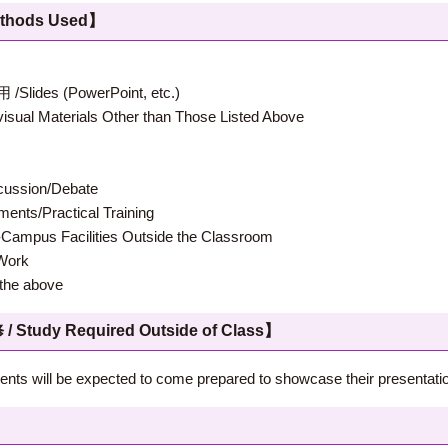
hods Used】
 (PowerPoint, etc.)
terials Other than Those Listed Above
ion/Debate
s/Practical Training
 Facilities Outside the Classroom
ork
e above
 Required Outside of Class】
dents will be expected to come prepared to showcase their presentatio
】