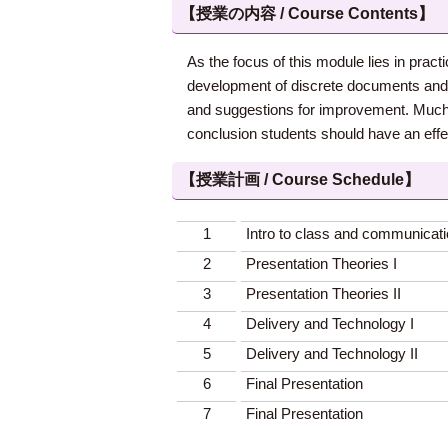
【授業の内容 / Course Contents】
As the focus of this module lies in prac
development of discrete documents and 
and suggestions for improvement. Much of
conclusion students should have an effec
【授業計画 / Course Schedule】
1
Intro to class and communicati
2
Presentation Theories I
3
Presentation Theories II
4
Delivery and Technology I
5
Delivery and Technology II
6
Final Presentation
7
Final Presentation