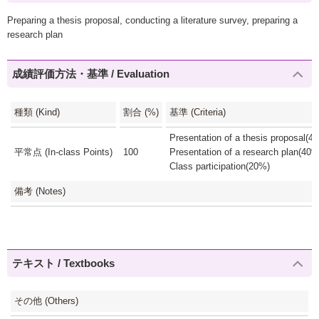
Preparing a thesis proposal, conducting a literature survey, preparing a
research plan
成績評価方法・基準 / Evaluation
種類 (Kind)
割合 (%)
基準 (Criteria)
Presentation of a thesis proposal(4
平常点 (In-class Points)
100
Presentation of a research plan(40%
Class participation(20%)
備考 (Notes)
テキスト / Textbooks
その他 (Others)