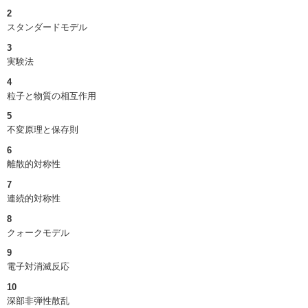
2
スタンダードモデル
3
実験法
4
粒子と物質の相互作用
5
不変原理と保存則
6
離散的対称性
7
連続的対称性
8
クォークモデル
9
電子対消滅反応
10
深部非弾性散乱