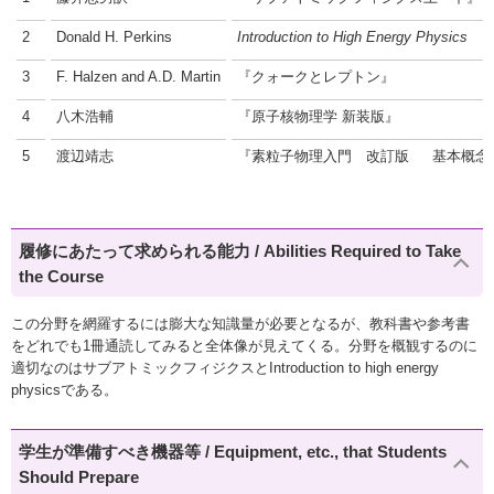
2
Donald H. Perkins
Introduction to High Energy Physics
3
F. Halzen and A.D. Martin
『クォークとレプトン』
4
八木浩輔
『原子核物理学 新装版』
5
渡辺靖志
『素粒子物理入門 改訂版 基本概念
履修にあたって求められる能力 / Abilities Required to Take
the Course
この分野を網羅するには膨大な知識量が必要となるが、教科書や参考書
をどれでも1冊通読してみると全体像が見えてくる。分野を概観するのに
適切なのはサブアトミックフィジクスとIntroduction to high energy
physicsである。
学生が準備すべき機器等 / Equipment, etc., that Students
Should Prepare