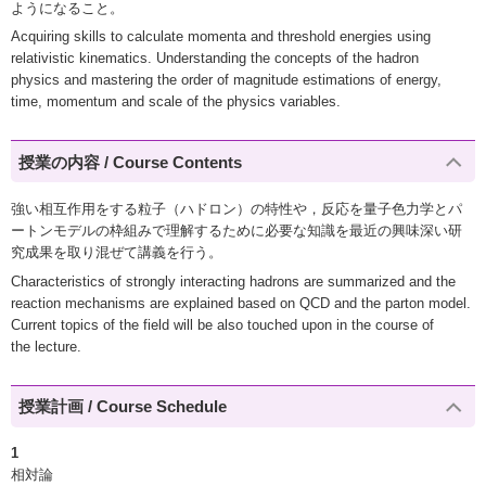
ようになること。
Acquiring skills to calculate momenta and threshold energies using
relativistic kinematics. Understanding the concepts of the hadron
physics and mastering the order of magnitude estimations of energy,
time, momentum and scale of the physics variables.
授業の内容 / Course Contents
強い相互作用をする粒子（ハドロン）の特性や，反応を量子色力学とパ
ートンモデルの枠組みで理解するために必要な知識を最近の興味深い研
究成果を取り混ぜて講義を行う。
Characteristics of strongly interacting hadrons are summarized and the
reaction mechanisms are explained based on QCD and the parton model.
Current topics of the field will be also touched upon in the course of
the lecture.
授業計画 / Course Schedule
1
相対論