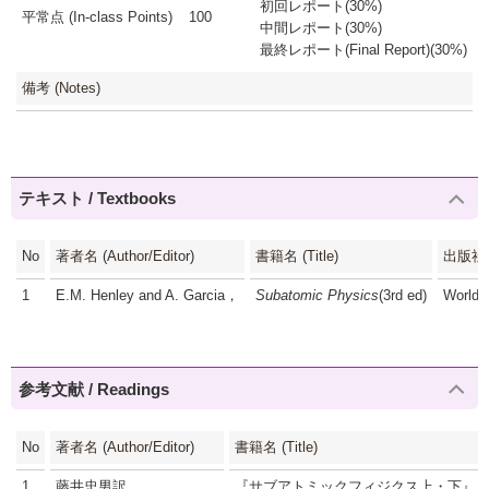
初回レポート(30%)
平常点 (In-class Points)
100
中間レポート(30%)
最終レポート(Final Report)(30%)
備考 (Notes)
テキスト / Textbooks
No
著者名 (Author/Editor)
書籍名 (Title)
出版社 (P
1
E.M. Henley and A. Garcia，
Subatomic Physics
(3rd ed)
World S
参考文献 / Readings
No
著者名 (Author/Editor)
書籍名 (Title)
1
藤井忠男訳
『サブアトミックフィジクス上・下』