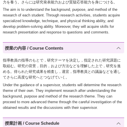
力を養う。さらには研究発表能力および質疑応答能力を身につける。
The aim is to understand the background, purpose, and method of the
research of each student. Through research activities, students acquire
specialized knowledge, technique, and physical thinking ability, and
develop problem-solving ability. Moreover, they will acquire skills for
research presentation and response to questions and comments.
授業の内容 / Course Contents
指導教員の指導のもとで，研究テーマを決定し，指定された研究課題に
取組む。研究の背景，目的，および方法などを理解した上で，研究を進
める。得られた研究成果を精査し，適宜，指導教員との議論などを通し
てさらに高度な研究へとつなげていく。
Under the guidance of a supervisor, students will determine the research
theme of their own. They implement research after understanding the
background, purpose and method of the research theme. They can
proceed to more advanced theme through the careful investigation of the
obtained results and the discussions with their supervisor.
授業計画 / Course Schedule