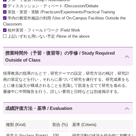
ディスカッション・ディベート /Discussion/Debate
実技・実習・実験 /Practicum/Experiments/Practical Training
学内の教室外施設の利用 /Use of On-Campus Facilities Outside the
Classroom
校外実習・フィールドワーク /Field Work
上記いずれも用いない予定 /None of the above
授業時間外（予習・復習等）の学修 / Study Required
Outside of Class
指導教員の指導のもとで，研究テーマの設定，研究方法の検討，研究計
画の策定などを行い，それらに基づいて研究を遂行する。研究成果をも
とに修士論文が構成されることを意識して筋道を立てて研究を進める。
履修中に中間報告を行う。詳しい要領と日時などは別途掲示する。
成績評価方法・基準 / Evaluation
種類 (Kind)
割合 (%)
基準 (Criteria)
平常点 (In-class Points)
100
研究活動の状況を総合的に判断する(1