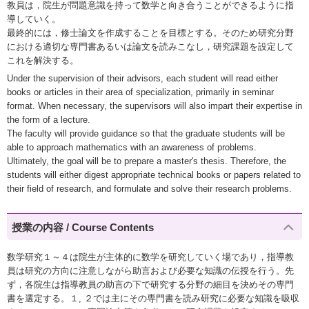
教員は，院生が問題意識を持って数学と向き合うことができるように指
導していく。
最終的には，修士論文を作成することを目標とする。そのため研究分野
における適切な専門書あるいは論文を読みこなし，研究課題を設定して
これを解決する。
Under the supervision of their advisors, each student will read either
books or articles in their area of specialization, primarily in seminar
format. When necessary, the supervisors will also impart their expertise in
the form of a lecture.
The faculty will provide guidance so that the graduate students will be
able to approach mathematics with an awareness of problems.
Ultimately, the goal will be to prepare a master's thesis. Therefore, the
students will either digest appropriate technical books or papers related to
their field of research, and formulate and solve their research problems.
授業の内容 / Course Contents
数学研究１～４は院生が主体的に数学を研究していく場であり，指導教
員は研究の方向に注意しながら助言および必要な知識の伝授を行う。先
ず，各院生は指導教員の助言の下で研究する分野の細目を決めその専門
書を選定する。１, ２では主にその専門書を読み研究に必要な知識を吸収