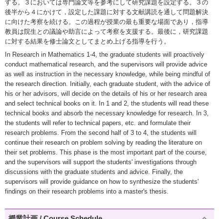
する。３においては専門論文等を参考にして研究課題を設定する。３の
後半から４にかけて，設定した課題に対する文献講読を通して問題解決
に向けた考察を続ける。この過程が授業の最も重要な場面であり，指導
教員は院生との議論や助言によって考察を支援する。最後に，研究課題
に対する結果を修士論文としてまとめ上げる指導を行う。
In Research in Mathematics 1-4, the graduate students will proactively
conduct mathematical research, and the supervisors will provide advice
as well as instruction in the necessary knowledge, while being mindful of
the research direction. Initially, each graduate student, with the advice of
his or her advisors, will decide on the details of his or her research area
and select technical books on it. In 1 and 2, the students will read these
technical books and absorb the necessary knowledge for research. In 3,
the students will refer to technical papers, etc. and formulate their
research problems. From the second half of 3 to 4, the students will
continue their research on problem solving by reading the literature on
their set problems. This phase is the most important part of the course,
and the supervisors will support the students' investigations through
discussions with the graduate students and advice. Finally, the
supervisors will provide guidance on how to synthesize the students'
findings on their research problems into a master's thesis.
授業計画 / Course Schedule