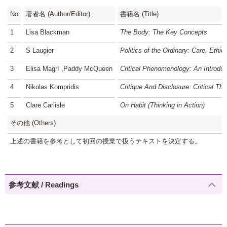
No
著者名 (Author/Editor)
書籍名 (Title)
1
Lisa Blackman
The Body: The Key Concepts
2
S Laugier
Politics of the Ordinary: Care, Ethic
3
Elisa Magrì ,Paddy McQueen
Critical Phenomenology: An Introduc
4
Nikolas Kompridis
Critique And Disclosure: Critical T
5
Clare Carlisle
On Habit (Thinking in Action)
その他 (Others)
上述の書籍を参考として初回の授業で扱うテキストを決定する。
参考文献 / Readings