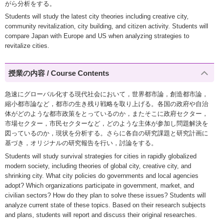
がら分析をする。
Students will study the latest city theories including creative city,
community revitalization, city building, and citizen activity. Students will
compare Japan with Europe and US when analyzing strategies to
revitalize cities.
授業の内容 / Course Contents
急速にグローバル化する現代社会において，世界都市論，創造都市論，
縮小都市論など，都市の生き残り戦略を取り上げる。各国の政府や自治
体がどのような都市政策をとっているのか，またそこに政府セクター，
市場セクター，市民セクターなど，どのような主体が参加し問題解決を
図っているのか，現状を分析する。さらに各自の研究課題と研究計画に
基づき，オリジナルの研究報告を行い，討論をする。
Students will study survival strategies for cities in rapidly globalized
modern society, including theories of global city, creative city, and
shrinking city. What city policies do governments and local agencies
adopt? Which organizations participate in government, market, and
civilian sectors? How do they plan to solve these issues? Students will
analyze current state of these topics. Based on their research subjects
and plans, students will report and discuss their original researches.