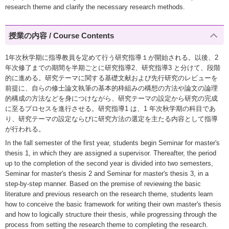
research theme and clarify the necessary research methods.
授業の内容 / Course Contents
1年次秋学期に指導教員を定めて行う研究指導１が開始される。以後、2
年次修了までの期間を半期ごとに研究指導2、研究指導3 と分けて、段階
的に進める。研究テーマに関する基礎文献および先行研究のレビューを
前提に、自らの修士論文執筆の基本的枠組みの構想の方法や論文の論理
的構成の方法などを身につけながら、研究テーマの設定から研究の完成
に至るプロセスを進行させる。研究指導1 は、1 年次秋学期の科目であ
り、研究テーマの設定ならびに研究方法の選定を主たる内容として指導
が行われる。
In the fall semester of the first year, students begin Seminar for master's
thesis 1, in which they are assigned a supervisor. Thereafter, the period
up to the completion of the second year is divided into two semesters,
Seminar for master's thesis 2 and Seminar for master's thesis 3, in a
step-by-step manner. Based on the premise of reviewing the basic
literature and previous research on the research theme, students learn
how to conceive the basic framework for writing their own master's thesis
and how to logically structure their thesis, while progressing through the
process from setting the research theme to completing the research.