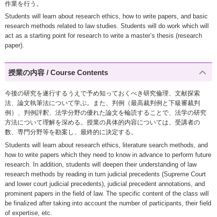
作業を行う。
Students will learn about research ethics, how to write papers, and basic
research methods related to law studies. Students will do work which will
act as a starting point for research to write a master’s thesis (research
paper).
授業の内容 / Course Contents
今後の研究を遂行するうえで予め知っておくべき研究倫理、文献探索
法、論文執筆法について学ぶ。また、判例（最高裁判例と下級審裁判
例）、判例評釈、法学分野の優れた論文を輪読することで、法学の研究
方法について理解を深める。授業の具体的内容については、受講者の
数、専門分野等を勘案し、最終的に決定する。
Students will learn about research ethics, literature search methods, and
how to write papers which they need to know in advance to perform future
research. In addition, students will deepen their understanding of law
research methods by reading in turn judicial precedents (Supreme Court
and lower court judicial precedents), judicial precedent annotations, and
prominent papers in the field of law. The specific content of the class will
be finalized after taking into account the number of participants, their field
of expertise, etc.