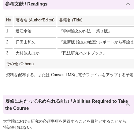
参考文献 / Readings
No
著者名 (Author/Editor)
書籍名 (Title)
1
近江幸治
『学術論文の作法 第３版』
2
戸田山和久
『最新版 論文の教室: レポートから卒論まで (
3
大村敦志ほか
『民法研究ハンドブック』
その他 (Others)
資料を配布する。または Canvas LMSに電子ファイルをアップする予定
履修にあたって求められる能力 / Abilities Required to Take
the Course
大学院における研究の必須事項を習得することを目的とすることから、
特記事項はない。