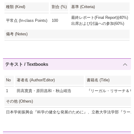
種類 (Kind)
割合 (%)
基準 (Criteria)
最終レポート(Final Report)(40%)
平常点 (In-class Points)
100
出席および討論への参加(60%)
備考 (Notes)
テキスト / Textbooks
No
著者名 (Author/Editor)
書籍名 (Title)
1
田高寛貴・原田昌和・秋山靖浩
『リーガル・リサーチ＆リ
その他 (Others)
日本学術振興会『科学の健全な発展のために』、立教大学法学部『ラーニングガイド