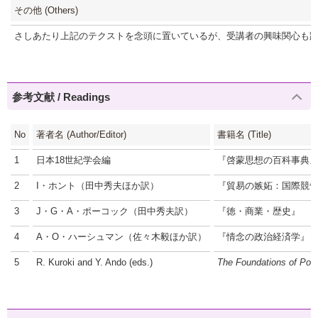
その他 (Others)
さしあたり上記のテクストを念頭に置いているが、受講者の興味関心も
参考文献 / Readings
No
著者名 (Author/Editor)
書籍名 (Title)
1
日本18世紀学会編
『啓蒙思想の百科事典
2
I・ホント（田中秀夫ほか訳）
『貿易の嫉妬：国際競
3
J・G・A・ポーコック（田中秀夫訳）
『徳・商業・歴史』
4
A・O・ハーシュマン（佐々木毅ほか訳）
『情念の政治経済学』
5
R. Kuroki and Y. Ando (eds.)
The Foundations of Poli