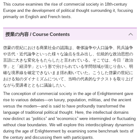
This course examines the rise of commercial society in 18th-century
Europe and the development of political thought surrounding it, focusing
primarily on English and French texts.
授業の内容 / Course Contents
啓蒙の世紀における商業社会の認識は、奢侈論争や人口論争、民兵論争
や古代・近代論争といった様々な論点を生み出し、伝統的な政治思想の
言語に大きな変化をもたらしたと言われている。そこでは、今日「政治
学」と「経済学」という形で分けられている学問領域が混じり合い、明
確な境界線を確定できないまま揺れ動いていた。こうした啓蒙の世紀に
おける知のダイナミズムについて、当時の代表的なテクストを取り上げ
ながら受講者とともに議論したい。
The conception of commercial society in the age of Enlightenment gave
rise to various debates—on luxury, population, militias, and the ancient
versus the modern—and is said to have profoundly transformed the
language of traditional political thought. Here, the intellectual domains
now distinct as “politics” and “economics” were intermingled or fluctuating
without clear boundaries. We will explore this interdisciplinary dynamism
during the age of Enlightenment by examining some benchmark texts of
the century and discussing them with participants.