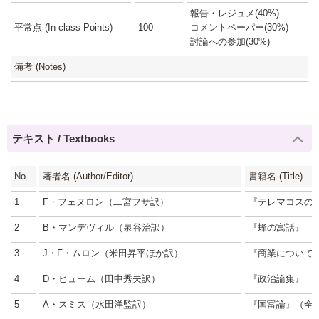
報告・レジュメ(40%)
平常点 (In-class Points)
100
コメントペーパー(30%)
討論への参加(30%)
備考 (Notes)
テキスト / Textbooks
No
著者名 (Author/Editor)
書籍名 (Title)
1
F・フェヌロン（二宮フサ訳）
『テレマコスの
2
B・マンデヴィル（泉谷治訳）
『蜂の寓話』
3
J・F・ムロン（米田昇平ほか訳）
『商業について
4
D・ヒューム（田中秀夫訳）
『政治論集』
5
A・スミス（水田洋監訳）
『国富論』（全