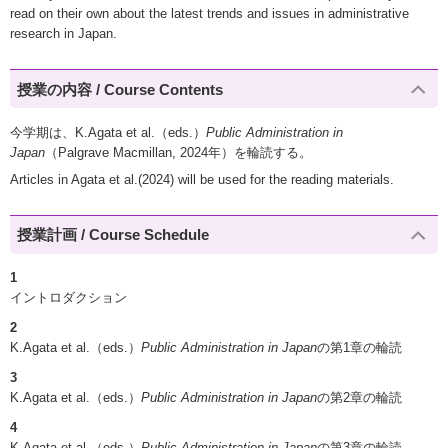
read on their own about the latest trends and issues in administrative
research in Japan.
授業の内容 / Course Contents
今学期は、K.Agata et al.（eds.）
Public Administration in
Japan
（Palgrave Macmillan, 2024年）を輪読する。
Articles in Agata et al.(2024) will be used for the reading materials.
授業計画 / Course Schedule
1
イントロダクション
2
K.Agata et al.（eds.）
Public Administration in Japan
の第1章の輪読
3
K.Agata et al.（eds.）
Public Administration in Japan
の第2章の輪読
4
K.Agata et al.（eds.）
Public Administration in Japan
の第3章の輪読