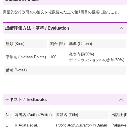
実証的な行政研究の論文を複数読んだ上で第1回目の授業に臨むこと。
成績評価方法・基準 / Evaluation
種類 (Kind)
割合 (%)
基準 (Criteria)
発表内容(50%)
平常点 (In-class Points)
100
ディスカッションへの参加(50%)
備考 (Notes)
テキスト / Textbooks
No
著者名 (Author/Editor)
書籍名 (Title)
出版社 (Publ
1
K.Agata et al.
Public Administration in Japan
Palgrave M