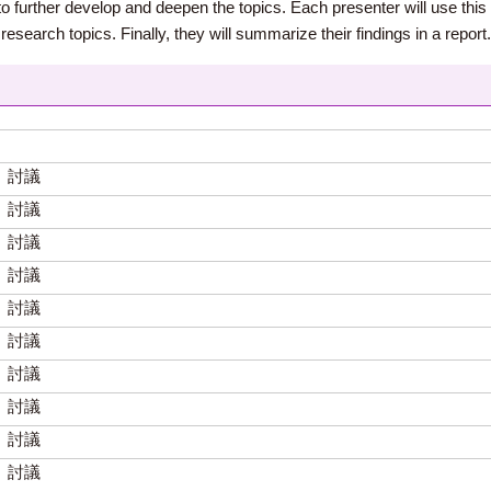
to further develop and deepen the topics. Each presenter will use this 
esearch topics. Finally, they will summarize their findings in a report.
、討議
、討議
、討議
、討議
、討議
、討議
、討議
、討議
、討議
、討議