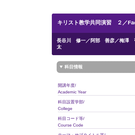
キリスト教学共同演習 ２／Faculty/Stu
長谷川 修一／阿部 善彦／梅澤 
太
科目情報
開講年度/
Academic Year
科目設置学部/
College
科目コード等/
Course Code