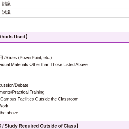
、討議
、討議
hods Used】
 (PowerPoint, etc.)
terials Other than Those Listed Above
ion/Debate
s/Practical Training
 Facilities Outside the Classroom
ork
e above
 Required Outside of Class】