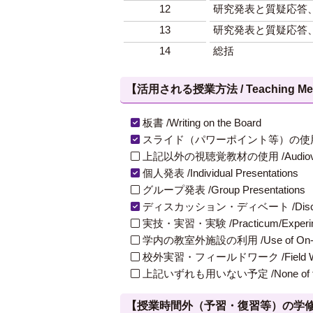
12
研究発表と質疑応答
13
研究発表と質疑応答
14
総括
【活用される授業方法 / Teaching Met
板書 /Writing on the Board
スライド（パワーポイント等）の使用 /Slides
上記以外の視聴覚教材の使用 /Audiovisual Ma
個人発表 /Individual Presentations
グループ発表 /Group Presentations
ディスカッション・ディベート /Discuss
実技・実習・実験 /Practicum/Experiment
学内の教室外施設の利用 /Use of On-Campus
校外実習・フィールドワーク /Field W
上記いずれも用いない予定 /None of th
【授業時間外（予習・復習等）の学修 / Study