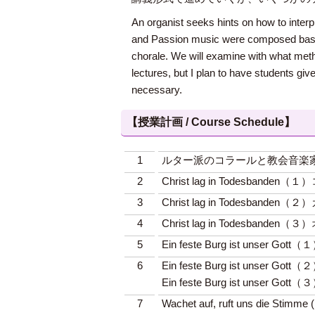
An organist seeks hints on how to inter
and Passion music were composed based 
chorale. We will examine with what meth
lectures, but I plan to have students gi
necessary.
【授業計画 / Course Schedule】
1
ルター派のコラールと教会音楽家J.
2
Christ lag in Todesbande
3
Christ lag in Todesba
4
Christ lag in Todesbande
5
Ein feste Burg ist unser 
6
Ein feste Burg ist uns
Ein feste Burg ist unser G
7
Wachet auf, ruft uns die S