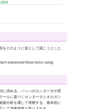
s.html
容をどのように音として描こうとした
 Bach expressed these lyrics using
詞に求める。バッハのカンタータや受
ラールに基づくカンタータとオルガン
楽曲分析を通して考察する。基本的に
応じて演奏実践も取り入れる。