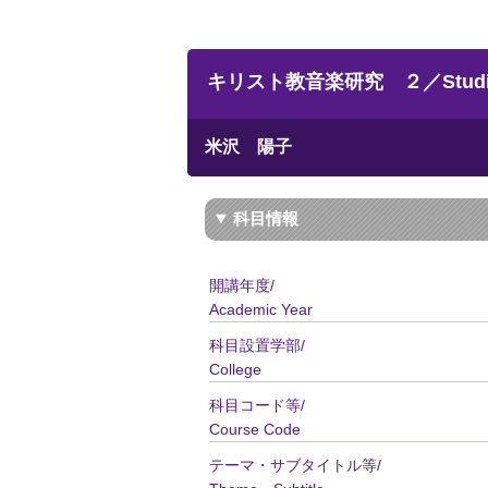
キリスト教音楽研究 ２／Studies in
米沢 陽子
科目情報
開講年度/
Academic Year
科目設置学部/
College
科目コード等/
Course Code
テーマ・サブタイトル等/