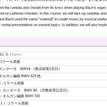
pret the cantata and chorale from its lyrics when playing Bach’s orga
on Lutheran chorales. In this course, we will take up cantatas an
od Bach used the same “material” to create music by musical analysi
ve verbal presentations on several topics. In addition, we will also 
 S. バッハ
n（１）コラール原曲
nden（２）カンタータ BWV4 （復活節第1主日）
n（３）オルガン編曲 BWV 629 他
Gott（１）コラール原曲
er Gott（２）カンタータ BWV 80 （宗教改革記念日）
ott（３）オルガン編曲 BWV 720
timme (１）コラール原曲