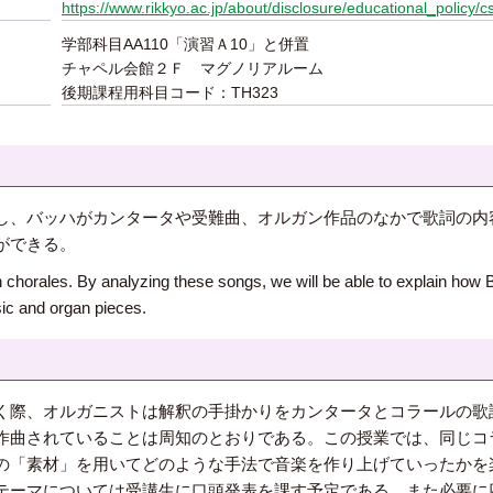
https://www.rikkyo.ac.jp/about/disclosure/educational_policy/c
学部科目AA110「演習Ａ10」と併置
チャペル会館２Ｆ マグノリアルーム
後期課程用科目コード：TH323
し、バッハがカンタータや受難曲、オルガン作品のなかで歌詞の内
ができる。
an chorales. By analyzing these songs, we will be able to explain how
ic and organ pieces.
く際、オルガニストは解釈の手掛かりをカンタータとコラールの歌
作曲されていることは周知のとおりである。この授業では、同じコ
の「素材」を用いてどのような手法で音楽を作り上げていったかを
テーマについては受講生に口頭発表を課す予定である。また必要に