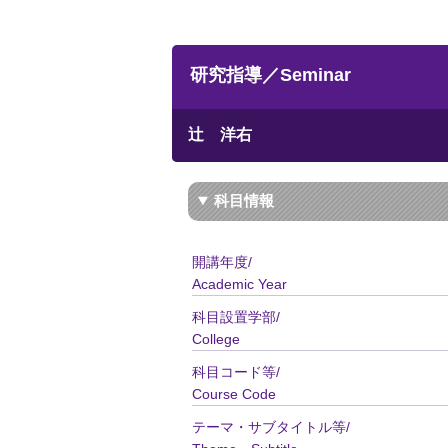
研究指導／Seminar
辻 洋右
科目情報
開講年度/
Academic Year
科目設置学部/
College
科目コード等/
Course Code
テーマ・サブタイトル等/