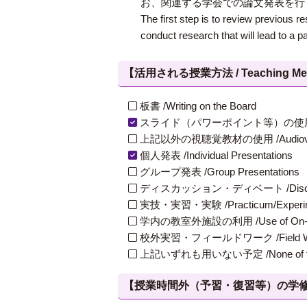
お、関連する学会での論文発表を行
The first step is to review previous r
conduct research that will lead to a p
【活用される授業方法 / Teaching Met
板書 /Writing on the Board
スライド（パワーポイント等）の使用 /Slides
上記以外の視聴覚教材の使用 /Audiovisual Ma
個人発表 /Individual Presentations
グループ発表 /Group Presentations
ディスカッション・ディベート /Discuss
実技・実習・実験 /Practicum/Experiment
学内の教室外施設の利用 /Use of On-Campus
校外実習・フィールドワーク /Field W
上記いずれも用いない予定 /None of th
【授業時間外（予習・復習等）の学修 / Study