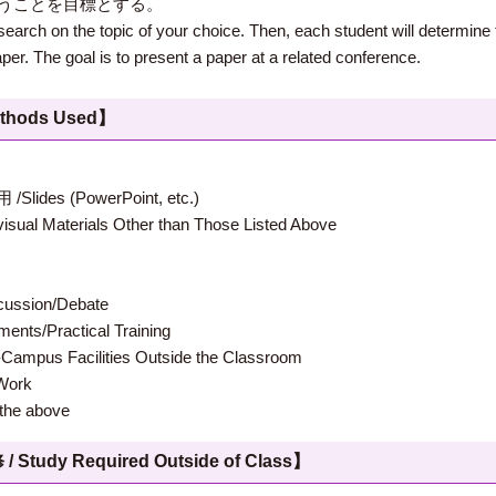
うことを目標とする。
esearch on the topic of your choice. Then, each student will determine
aper. The goal is to present a paper at a related conference.
hods Used】
 (PowerPoint, etc.)
terials Other than Those Listed Above
ion/Debate
s/Practical Training
 Facilities Outside the Classroom
ork
e above
 Required Outside of Class】