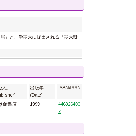
授届」と、学期末に提出される「期末研
版社
出版年
ISBN/ISSN
blisher)
(Date)
修館書店
1999
446926403
2