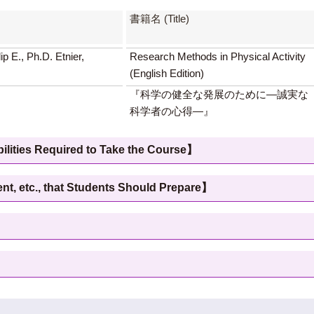
書籍名 (Title)
p E., Ph.D. Etnier,
Research Methods in Physical Activity
(English Edition)
『科学の健全な発展のために―誠実な
科学者の心得―』
 Required to Take the Course】
c., that Students Should Prepare】