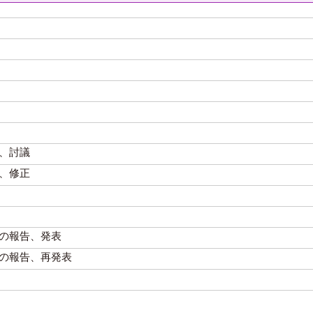
、討議
、修正
の報告、発表
の報告、再発表