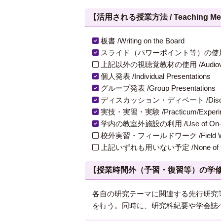
【活用される授業方法 / Teaching Met
板書 /Writing on the Board
スライド（パワーポイント等）の使用 /Slides
上記以外の視聴覚教材の使用 /Audiovisual Ma
個人発表 /Individual Presentations
グループ発表 /Group Presentations
ディスカッション・ディベート /Discuss
実技・実習・実験 /Practicum/Experiment
学内の教室外施設の利用 /Use of On-Campus
校外実習・フィールドワーク /Field W
上記いずれも用いない予定 /None of th
【授業時間外（予習・復習等）の学修 / Study
各自の研究テーマに関連する先行研究
を行う。同時に、研究科紀要や学会誌