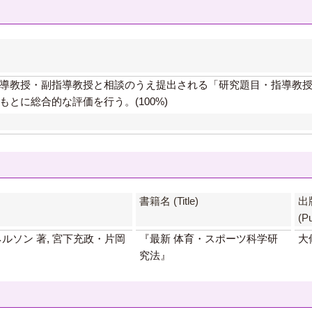
】
導教授・副指導教授と相談のうえ提出される「研究題目・指導教
もとに総合的な評価を行う。(100%)
書籍名 (Title)
出
(Pu
ルソン 著, 宮下充政・片岡
『最新 体育・スポーツ科学研
大
究法』