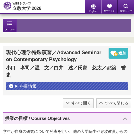
WEBシラバス
立教大学 2026
English
MYクラス
検索トップ
メニュー
現代心理学特殊演習／Advanced Seminar
on Contemporary Psychology
小口 孝司／温 文／白井 述／氏家 悠太／都築 誉
史
科目情報
すべて開く
すべて閉じる
授業の目標 / Course Objectives
学生が自身の研究について発表を行い、他の大学院生や専攻教員からの