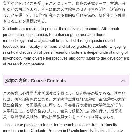
質問やアドバイスを受けることによって、自身の研究テーマ、方法、分
析などの向上を図る。さらに他の大学院生の研究報告を聞き、討論を行
うことを通して、心理学研究への多面的な理解を深め、研究能力を伸長
させることを目標とする。
Students are required to present their individual research. After each
presentation, opportunities for enhancing the research theme,
methodology, and analysis will be provided through questions and
feedback from faculty members and fellow graduate students. Engaging
in critical discussion of peers’ research fosters a deeper understanding of
psychology from diverse perspectives and contributes to the development
of research competence.
授業の内容 / Course Contents
この授業は心理学専攻所属教員全員による研究指導の場である。基本的
には、研究指導教員全員と、大学院博士課程前期課程・後期課程の大学
院生全員が、毎回授業に出席する。司会進行や運営は大学院生が行う。
大学院生による研究発表に対し、全員で積極的に討論を行い、指導教
員・副指導教員以外の研究指導教員からもアドバイス等をもらう。
This course provides a forum for research guidance from all faculty
members in the Graduate Program in Psychology. Typically, all faculty