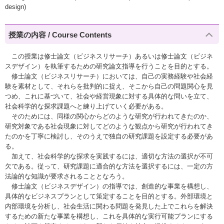
design)
授業の内容 / Course Contents
この授業は修士論文（ビジネスリサーチ）あるいは修士論文（ビジネ
スデザイン）を執筆するための研究論文指導を行うことを目的とする。
修士論文（ビジネスリサーチ）においては、自己の実務経験や社会経
験を素材として、それらを批判的に捉え、そこから自己の問題関心を見
つめ、これに基づいて、社会や経営現象に対する具体的な問いを立て、
社会科学的な探求課題へと練り上げていく必要がある。
そのためには、同様の関心からどのような研究が行われてきたのか、
研究対象である社会現象に対してどのような観点から研究が行われてき
たのかを丁寧に検討し、そのうえで独自の研究課題を設定する必要があ
る。
加えて、社会科学的な探求を実践するには、適切な方法の選択が不可
欠である。従って、研究課題に適合的な方法を選択するには、一定の方
法論的な知識が要求されることとなろう。
修士論文（ビジネスデザイン）の指導では、創造的な事業を構想し、
具体的なビジネスプランとして策定することを目的とする。外部環境と
内部環境を分析し、社会生活に関わる問題を発見した上でこれらを解決
するための新たな事業を構想し、これを具体的な実行可能プランにする