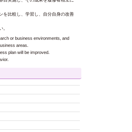
ンを比較し、学習し、自分自身の改善
い。
search or business environments, and
business areas.
ess plan will be improved.
vior.
）
）