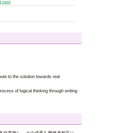
d.html
te to the solution towards real
ocess of logical thinking through writing
各自実施し、その成果を履修者相互に