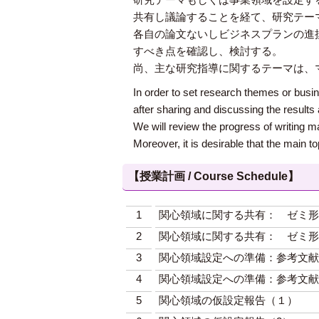
共有し議論することを経て、研究テー
各自の論文ないしビジネスプランの進
すべき点を確認し、検討する。
尚、主な研究指導に関するテーマは、
In order to set research themes or busi
after sharing and discussing the result
We will review the progress of writing 
Moreover, it is desirable that the main t
【授業計画 / Course Schedule】
1
関心領域に関する共有： ゼミ形
2
関心領域に関する共有： ゼミ形
3
関心領域設定への準備：参考文献
4
関心領域設定への準備：参考文献
5
関心領域の仮設定報告（１）