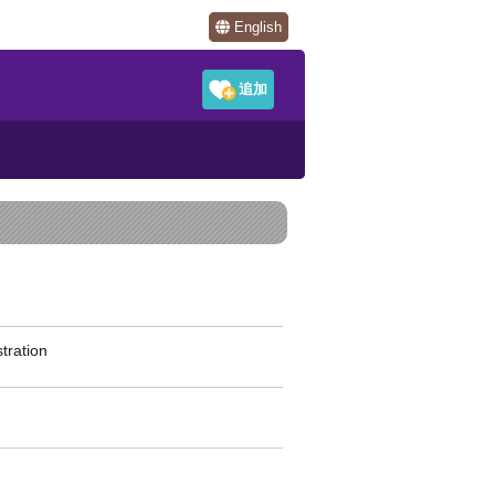
English
ration