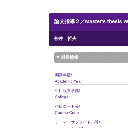
論文指導２／Master's thesis Wri
有井 哲夫
科目情報
開講年度/
Academic Year
科目設置学部/
College
科目コード等/
Course Code
テーマ・サブタイトル等/