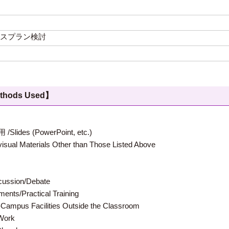
スプラン検討
hods Used】
 (PowerPoint, etc.)
terials Other than Those Listed Above
ion/Debate
s/Practical Training
 Facilities Outside the Classroom
ork