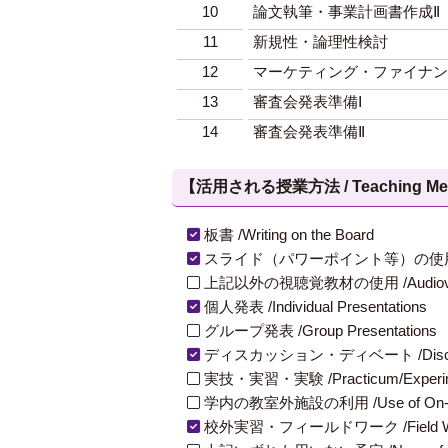
10
論文執筆・事業計画書作成Ⅱ
11
新規性・論理性検討
12
マーケティング・ファイナン
13
審査会発表準備Ⅰ
14
審査会発表準備Ⅱ
【活用される授業方法 / Teaching Met
板書 /Writing on the Board
スライド（パワーポイント等）の使用 /Slides
上記以外の視聴覚教材の使用 /Audiovisual Ma
個人発表 /Individual Presentations
グループ発表 /Group Presentations
ディスカッション・ディベート /Discuss
実技・実習・実験 /Practicum/Experiment
学内の教室外施設の利用 /Use of On-Campus
校外実習・フィールドワーク /Field W