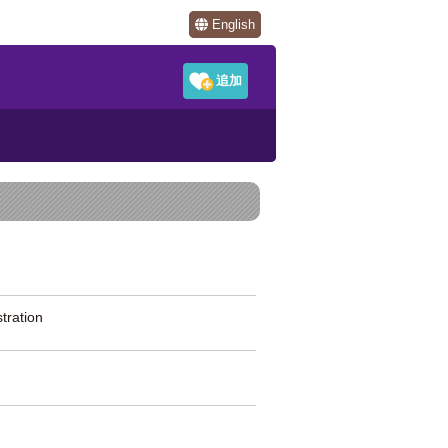
English
ration