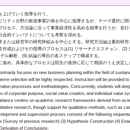
を上げていく指導を行う。
リティ分野の新規事業計画を中心に指導するが、テーマ選択に関
プロセス、方法論に沿って事業経済性を高める指導を行うが、並行
社会的インパクトについても考察を深める。
または経営学の研究枠組みを中心とする。研究方法論は量的研究
およびその指導のプロセスは(1) リサーチクエスチョン、(2) 先行
モデル解析、(6) 結論の導出の各ステップで構成する。
進め、具体的なプロセスは院生の進捗に応じて相談のうえ決定し
arily focuses on new business planning within the field of sustainabi
theme selection will be highly respected. Instruction will be provided
ation processes and methodologies. Concurrently, students will deepe
s of corporate purpose, social value creation, and individual value s
dance centers on academic research frameworks derived from ec
itative research, though support for qualitative methods, such as cas
elopment and supervision process consists of the following sequential
 (Survey of previous research) (3) Hypothesis Construction (4) Esta
Derivation of Conclusions.