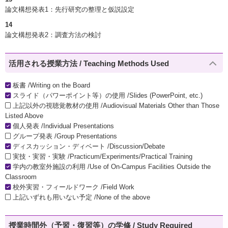
論文構想発表1：先行研究の整理と仮説設定
14
論文構想発表2：調査方法の検討
活用される授業方法 / Teaching Methods Used
板書 /Writing on the Board
スライド（パワーポイント等）の使用 /Slides (PowerPoint, etc.)
上記以外の視聴覚教材の使用 /Audiovisual Materials Other than Those
Listed Above
個人発表 /Individual Presentations
グループ発表 /Group Presentations
ディスカッション・ディベート /Discussion/Debate
実技・実習・実験 /Practicum/Experiments/Practical Training
学内の教室外施設の利用 /Use of On-Campus Facilities Outside the
Classroom
校外実習・フィールドワーク /Field Work
上記いずれも用いない予定 /None of the above
授業時間外（予習・復習等）の学修 / Study Required