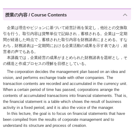
授業の内容 / Course Contents
企業は理念やビジョンに基づいて経営計画を策定し，他社との交換取
引を行う。取引内容は貨幣単位で記録され，蓄積される。企業は一定期
間が経過した時点で，蓄積された取引内容を財務諸表にまとめる。すな
わち，財務諸表は一定期間における企業活動の成果を示す表であり，経
営者の声でもある。
本講義では，企業経営の成果がまとめられた財務諸表を題材とし，そ
の構造と作成プロセスの理解を目標としている。
The corporation decides the management plan based on an idea and
vision, and performs exchange trade with other companies. The
transaction contents are recorded and accumulated in the currency unit.
When a certain period of time has passed, corporations arrange the
contents of accumulated transactions into financial statements. That is,
the financial statement is a table which shows the result of business
activity in a fixed period, and it is also the voice of the manager.
In this lecture, the goal is to focus on financial statements that have
been compiled from the results of corporate management and to
understand its structure and process of creation.