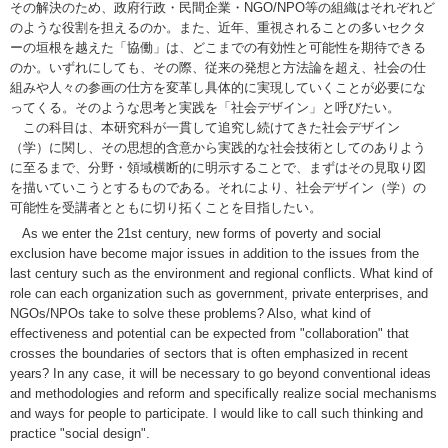
その解決のため、政府行政・民間企業・NGO/NPO等の組織はそれぞれど
のような役割を担えるのか。また、近年、重視されることの多いセクタ
ーの垣根を越えた「協働」は、どこまでの有効性と可能性を期待できる
のか。いずれにしても、その際、従来の発想と方法論を超え、社会の仕
組みや人々の参画の仕方を変革し具体的に実現していくことが必要にな
ってくる。そのような思考と実践を「社会デザイン」と呼びたい。
この科目は、本研究科が一貫して追究し続けてきた社会デザイン
（学）に関し、その思想的含意から実践的な社会技術としてのありよう
に至るまで、分野・領域横断的に明示することで、まずはその見取り図
を描いていこうとするものである。それにより、社会デザイン（学）の
可能性を受講者とともに切り拓くことを目指したい。
As we enter the 21st century, new forms of poverty and social
exclusion have become major issues in addition to the issues from the
last century such as the environment and regional conflicts. What kind of
role can each organization such as government, private enterprises, and
NGOs/NPOs take to solve these problems? Also, what kind of
effectiveness and potential can be expected from "collaboration" that
crosses the boundaries of sectors that is often emphasized in recent
years? In any case, it will be necessary to go beyond conventional ideas
and methodologies and reform and specifically realize social mechanisms
and ways for people to participate. I would like to call such thinking and
practice "social design".