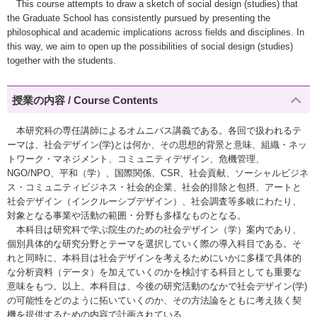
This course attempts to draw a sketch of social design (studies) that
the Graduate School has consistently pursued by presenting the
philosophical and academic implications across fields and disciplines. In
this way, we aim to open up the possibilities of social design (studies)
together with the students.
授業の内容 / Course Contents
本研究科の専任講師によるオムニバス講義である。各回で扱われるテ
ーマは、社会デザイン(学)とは何か、その思想的背景と意味、組織・ネッ
トワーク・マネジメント、コミュニティデザイン、危機管理、
NGO/NPO、平和（学）、国際関係、CSR、社会貢献、ソーシャルビジネ
ス・コミュニティビジネス・社会的企業、社会的排除と包摂、アートと
社会デザイン（インクルーシブデザイン）、社会調査等多岐にわたり、
対象となる事業や活動の範囲・分野も多様なものとなる。
本科目は研究科で学ぶ院生のための社会デザイン（学）案内であり、
個別具体的な研究分野とテーマを選択していく際の導入科目である。そ
れと同時に、本科目は社会デザインを考えるためにいかに多様で具体的
な分析資料（データ）を加えていくのかを検討する科目としても重要な
意味をもつ。以上、本科目は、今後の研究活動のなかで社会デザイン(学)
の可能性をどのように拓いていくのか、その方法論をともに考え抜く契
機を提供するための内容で計画されている。