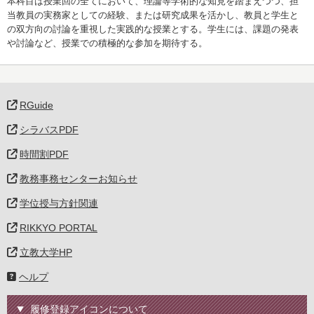
本科目は授業回の全てにおいて、理論等学術的な知見を踏まえつつ、担
当教員の実務家としての経験、または研究成果を活かし、教員と学生と
の双方向の討論を重視した実践的な授業とする。学生には、課題の発表
や討論など、授業での積極的な参加を期待する。
RGuide
シラバスPDF
時間割PDF
教務事務センターお知らせ
学位授与方針関連
RIKKYO PORTAL
立教大学HP
ヘルプ
履修登録アイコンについて