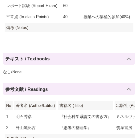
レポート試験 (Report Exam)
60
平常点 (In-class Points)
40
授業への積極的参加(40%)
備考 (Notes)
テキスト / Textbooks
なし/None
参考文献 / Readings
No
著者名 (Author/Editor)
書籍名 (Title)
出版社 (Publi
1
明石芳彦
『社会科学系論文の書き方』
ミネルヴァ
2
外山滋比古
『思考の整理学』
筑摩書房