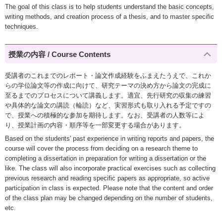
The goal of this class is to help students understand the basic concepts,
writing methods, and creation process of a thesis, and to master specific
techniques.
授業の内容 / Course Contents
受講者のこれまでのレポート・論文作成経験をふまえたうえで、これか
らの学位論文等の作成に向けて、研究テーマの決め方から論文の完成に
至るまでのプロセスについて講義します。適宜、先行研究の収集の練習
や具体的な論文の講読（輪読）など、実習形式も取り入れる予定ですの
で、授業への積極的な参加を期待します。なお、受講者の人数等によ
り、授業計画の内容・順序等を一部変更する場合があります。
Based on the students' past experience in writing reports and papers, the
course will cover the process from deciding on a research theme to
completing a dissertation in preparation for writing a dissertation or the
like. The class will also incorporate practical exercises such as collecting
previous research and reading specific papers as appropriate, so active
participation in class is expected. Please note that the content and order
of the class plan may be changed depending on the number of students,
etc.