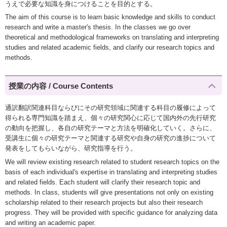
うえで必要な知識を身につけることを目的とする。
The aim of this course is to learn basic knowledge and skills to conduct
research and write a master's thesis. In the classes we go over
theoretical and methodological frameworks on translating and interpreting
studies and related academic fields, and clarify our research topics and
methods.
授業の内容 / Course Contents
通訳翻訳関連科目ならびにその研究領域に関連する科目の履修によって
得られる専門知識を踏まえ、個々の研究関心に応じて国内外の先行研究
の動向を把握し、各自の研究テーマと方法を明確化していく。さらに、
受講生に個々の研究テーマと関連する研究や自身の研究の進捗について
発表をしてもらいながら、研究指導を行う。
We will review existing research related to student research topics on the
basis of each individual's expertise in translating and interpreting studies
and related fields. Each student will clarify their research topic and
methods. In class, students will give presentations not only on existing
scholarship related to their research projects but also their research
progress. They will be provided with specific guidance for analyzing data
and writing an academic paper.