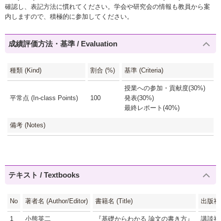
確認し、表記方法に慣れてください。学会や研究会の情報も教員から案
内しますので、積極的に参加してください。
成績評価方法・基準 / Evaluation
種類 (Kind)
割合 (%)
基準 (Criteria)
授業への参加・貢献度(30%)
平常点 (In-class Points)
100
発表(30%)
最終レポート(40%)
備考 (Notes)
テキスト / Textbooks
No
著者名 (Author/Editor)
書籍名 (Title)
出版社 (
1
小熊英二
『基礎からわかる 論文の書き方』
講談社