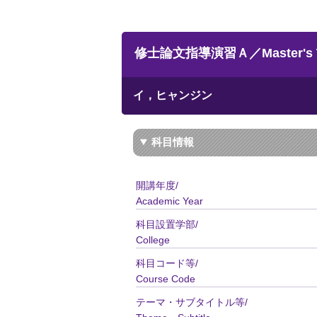
修士論文指導演習Ａ／Master's The
イ，ヒャンジン
科目情報
開講年度/
Academic Year
科目設置学部/
College
科目コード等/
Course Code
テーマ・サブタイトル等/