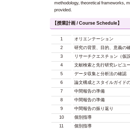
methodology, theoretical frameworks, met
provided.
【授業計画 / Course Schedule】
1
オリエンテーション
2
研究の背景、目的、意義の
3
リサーチクエスチョン（仮
4
文献検索と先行研究レビユ
5
データ収集と分析法の確認
6
論文構成とスタイルガイド
7
中間報告の準備
8
中間報告の準備
9
中間報告の振り返り
10
個別指導
11
個別指導