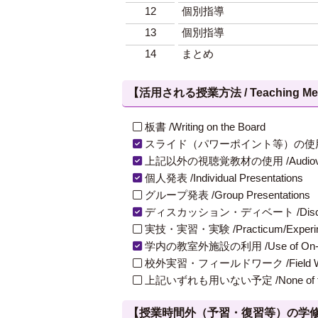
12
個別指導
13
個別指導
14
まとめ
【活用される授業方法 / Teaching Met
板書 /Writing on the Board
スライド（パワーポイント等）の使用 /Slides
上記以外の視聴覚教材の使用 /Audiovisual Ma
個人発表 /Individual Presentations
グループ発表 /Group Presentations
ディスカッション・ディベート /Discuss
実技・実習・実験 /Practicum/Experiment
学内の教室外施設の利用 /Use of On-Campus
校外実習・フィールドワーク /Field W
上記いずれも用いない予定 /None of th
【授業時間外（予習・復習等）の学修 / Study