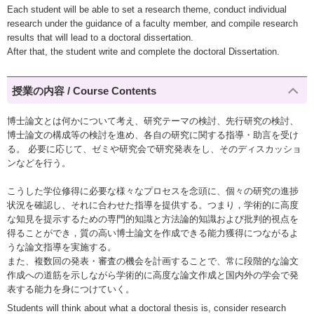
Each student will be able to set a research theme, conduct individual
research under the guidance of a faculty member, and compile research
results that will lead to a doctoral dissertation.
After that, the student write and complete the doctoral Dissertation.
授業の内容 / Course Contents
博士論文とは何かについて考え、研究テーマの検討、先行研究の検討、
博士論文の構成等の検討を進め、各自の研究に関する指導・助言を受け
る。 必要に応じて、ゼミや研究会で研究発表をし、そのディスカッショ
ンなどを行う。
こうした学位修得に必要な様々なプロセスを念頭に、個々の研究の進捗
状況を確認し、それに合わせた指導を提供する。つまり，学術的に高度
な知見を提示するための専門的知識と方法論的知識および批判的視点を
得ることができ，質の高い博士論文を作成できる能力獲得につながるよ
うな論文指導を実施する。
また、複数回の発表・審査の機会を計画することで、常に段階的な論文
作成への道筋を示しながら学術的に高度な論文作成と国内外の学会で発
表する能力を身につけていく。
Students will think about what a doctoral thesis is, consider research