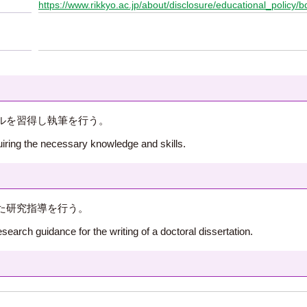
https://www.rikkyo.ac.jp/about/disclosure/educational_policy/b
ルを習得し執筆を行う。
quiring the necessary knowledge and skills.
た研究指導を行う。
esearch guidance for the writing of a doctoral dissertation.