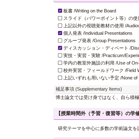
板書 /Writing on the Board
スライド（パワーポイント等）の使用 /Slides
上記以外の視聴覚教材の使用 /Audiovisual Ma
個人発表 /Individual Presentations
グループ発表 /Group Presentations
ディスカッション・ディベート /Discuss
実技・実習・実験 /Practicum/Experiment
学内の教室外施設の利用 /Use of On-Campus
校外実習・フィールドワーク /Field W
上記いずれも用いない予定 /None of th
補足事項 (Supplementary Items)
博士論文では受け身ではなく、自ら積
【授業時間外（予習・復習等）の学修 / Study
研究テーマを中心に多数の学術論文を