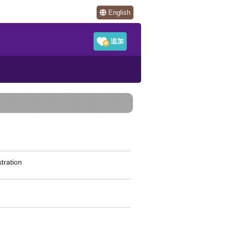
English
ration