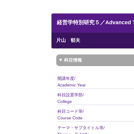
経営学特別研究５／Advanced Topics
片山 郁夫
科目情報
開講年度/
Academic Year
科目設置学部/
College
科目コード等/
Course Code
テーマ・サブタイトル等/