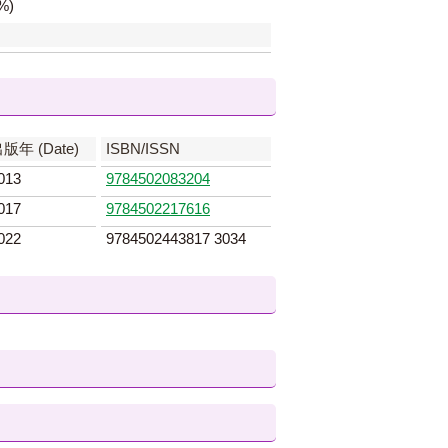
%)
版年 (Date)
ISBN/ISSN
013
9784502083204
017
9784502217616
022
9784502443817 3034