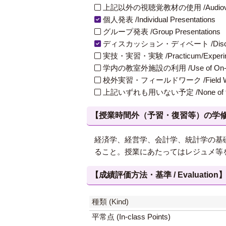
上記以外の視聴覚教材の使用 /Audiovisual Ma
個人発表 /Individual Presentations
グループ発表 /Group Presentations
ディスカッション・ディベート /Discuss
実技・実習・実験 /Practicum/Experiment
学内の教室外施設の利用 /Use of On-Campus
校外実習・フィールドワーク /Field W
上記いずれも用いない予定 /None of th
【授業時間外（予習・復習等）の学修 / Study
経済学、経営学、会計学、統計学の基
ること。授業にあたってはレジュメ等
【成績評価方法・基準 / Evaluation
種類 (Kind)
平常点 (In-class Points)