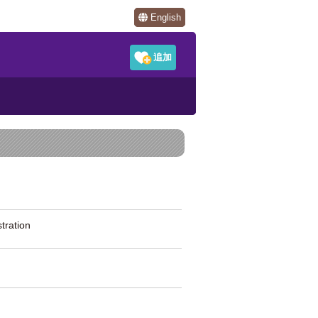
English
ration