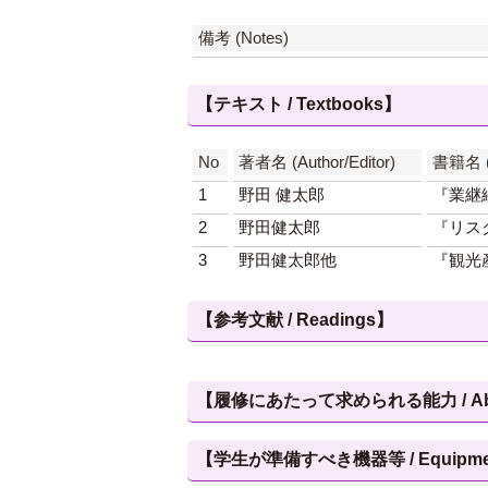
備考 (Notes)
【テキスト / Textbooks】
No
著者名 (Author/Editor)
書籍名 (T
1
野田 健太郎
『業継
2
野田健太郎
『リス
3
野田健太郎他
『観光
【参考文献 / Readings】
【履修にあたって求められる能力 / Abilities
【学生が準備すべき機器等 / Equipment, et