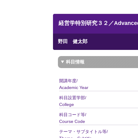
経営学特別研究３２／Advanced Topic
野田 健太郎
科目情報
開講年度/
Academic Year
科目設置学部/
College
科目コード等/
Course Code
テーマ・サブタイトル等/