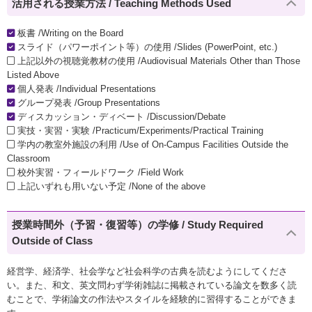
活用される授業方法 / Teaching Methods Used
板書 /Writing on the Board
スライド（パワーポイント等）の使用 /Slides (PowerPoint, etc.)
上記以外の視聴覚教材の使用 /Audiovisual Materials Other than Those
Listed Above
個人発表 /Individual Presentations
グループ発表 /Group Presentations
ディスカッション・ディベート /Discussion/Debate
実技・実習・実験 /Practicum/Experiments/Practical Training
学内の教室外施設の利用 /Use of On-Campus Facilities Outside the
Classroom
校外実習・フィールドワーク /Field Work
上記いずれも用いない予定 /None of the above
授業時間外（予習・復習等）の学修 / Study Required
Outside of Class
経営学、経済学、社会学など社会科学の古典を読むようにしてくださ
い。また、和文、英文問わず学術雑誌に掲載されている論文を数多く読
むことで、学術論文の作法やスタイルを経験的に習得することができま