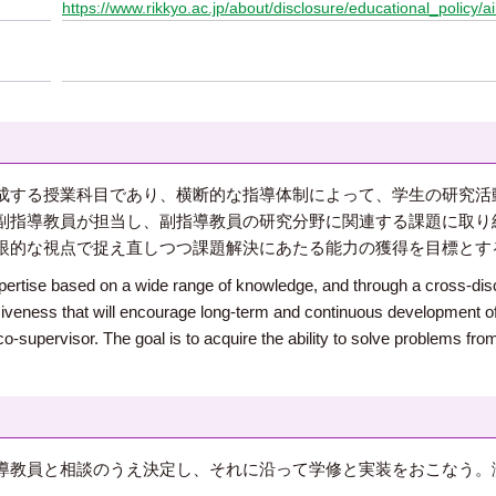
https://www.rikkyo.ac.jp/about/disclosure/educational_policy/ai
成する授業科目であり、横断的な指導体制によって、学生の研究活
副指導教員が担当し、副指導教員の研究分野に関連する課題に取り
眼的な視点で捉え直しつつ課題解決にあたる能力の獲得を目標とす
xpertise based on a wide range of knowledge, and through a cross-dis
ness that will encourage long-term and continuous development of th
o-supervisor. The goal is to acquire the ability to solve problems fro
導教員と相談のうえ決定し、それに沿って学修と実装をおこなう。