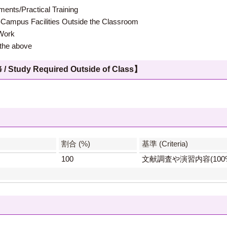
s/Practical Training
 Facilities Outside the Classroom
ork
e above
 Required Outside of Class】
】
割合 (%)
基準 (Criteria)
100
文献調査や演習内容(100