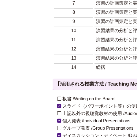
7
演習の計画策定と
8
演習の計画策定と
9
演習の計画策定と
10
演習結果の分析と
11
演習結果の分析と
12
演習結果の分析と
13
演習結果の分析と
14
総括
【活用される授業方法 / Teaching Met
板書 /Writing on the Board
スライド（パワーポイント等）の使用 /Slides
上記以外の視聴覚教材の使用 /Audiovisual Ma
個人発表 /Individual Presentations
グループ発表 /Group Presentations
ディスカッション・ディベート /Discuss