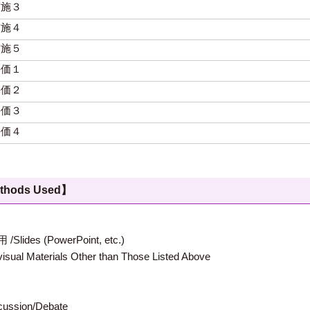
実施３
実施４
実施５
評価１
評価２
評価３
評価４
hods Used】
 (PowerPoint, etc.)
terials Other than Those Listed Above
ion/Debate