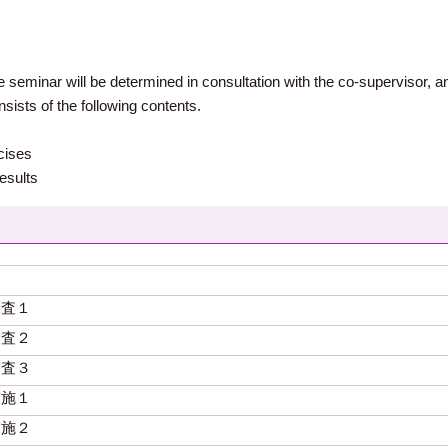
seminar will be determined in consultation with the co-supervisor, a
ists of the following contents.
cises
esults
調査１
調査２
調査３
実施１
実施２