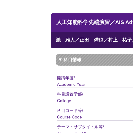
人工知能科学先端演習／AIS Advanc
瀧 雅人／正田 備也／村上 祐子
科目情報
開講年度/
Academic Year
科目設置学部/
College
科目コード等/
Course Code
テーマ・サブタイトル等/