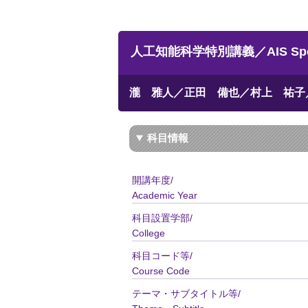
人工知能科学特別講義／AIS Specia
瀧 雅人／正田 備也／村上 祐子
科目情報
開講年度/
Academic Year
科目設置学部/
College
科目コード等/
Course Code
テーマ・サブタイトル等/