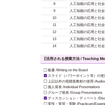
8
人工知能の応用と社会
9
人工知能の応用と社会
10
人工知能の応用と社会
11
人工知能の応用と社会
12
人工知能の応用と社会
13
人工知能の応用と社会
14
人工知能の応用と社会
【活用される授業方法 / Teaching Met
板書 /Writing on the Board
スライド（パワーポイント等）の使用 /Slides
上記以外の視聴覚教材の使用 /Audiovisual Ma
個人発表 /Individual Presentations
グループ発表 /Group Presentations
ディスカッション・ディベート /Discuss
実技・実習・実験 /Practicum/Experiment