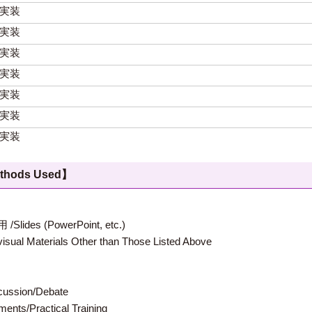
実装
実装
実装
実装
実装
実装
実装
hods Used】
 (PowerPoint, etc.)
terials Other than Those Listed Above
ion/Debate
s/Practical Training