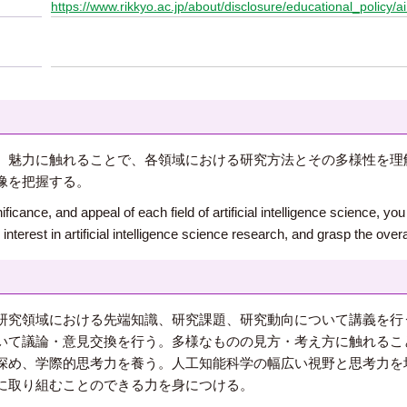
https://www.rikkyo.ac.jp/about/disclosure/educational_policy/ai
、魅力に触れることで、各領域における研究方法とその多様性を理
像を把握する。
ificance, and appeal of each field of artificial intelligence science, 
interest in artificial intelligence science research, and grasp the overall
研究領域における先端知識、研究課題、研究動向について講義を行
いて議論・意見交換を行う。多様なものの見方・考え方に触れるこ
深め、学際的思考力を養う。人工知能科学の幅広い視野と思考力を
に取り組むことのできる力を身につける。