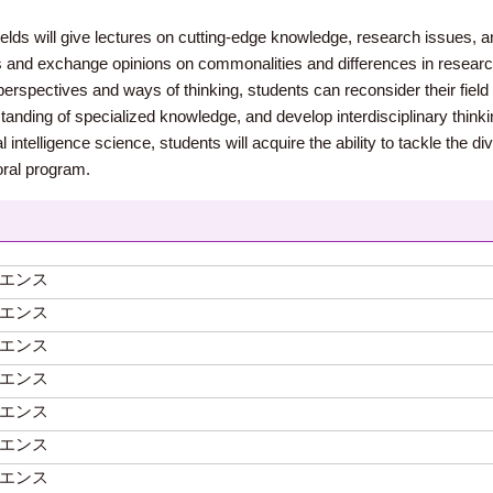
elds will give lectures on cutting-edge knowledge, research issues, a
s and exchange opinions on commonalities and differences in research
erspectives and ways of thinking, students can reconsider their field
anding of specialized knowledge, and develop interdisciplinary thinkin
cial intelligence science, students will acquire the ability to tackle t
toral program.
エンス
エンス
エンス
エンス
エンス
エンス
エンス